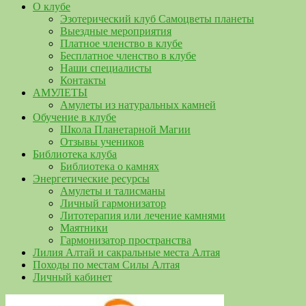
О клубе
Эзотерический клуб Самоцветы планеты
Выездные мероприятия
Платное членство в клубе
Бесплатное членство в клубе
Наши специалисты
Контакты
АМУЛЕТЫ
Амулеты из натуральных камней
Обучение в клубе
Школа Планетарной Магии
Отзывы учеников
Библиотека клуба
Библиотека о камнях
Энергетические ресурсы
Амулеты и талисманы
Личный гармонизатор
Литотерапия или лечение камнями
Маятники
Гармонизатор пространства
Лилия Алтай и сакральные места Алтая
Походы по местам Силы Алтая
Личный кабинет