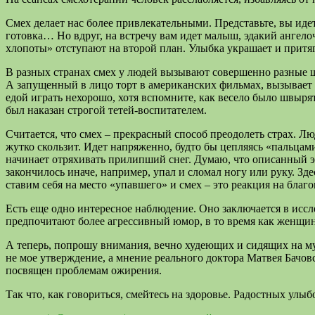
Смех делает нас более привлекательными. Представьте, вы идете
готовка… Но вдруг, на встречу вам идет малыш, эдакий ангелоч
хлопоты» отступают на второй план. Улыбка украшает и притя
В разных странах смех у людей вызывают совершенно разные ш
А запущенный в лицо торт в американских фильмах, вызывает гр
едой играть нехорошо, хотя вспомните, как весело было швырят
был наказан строгой тетей-воспитателем.
Считается, что смех – прекрасный способ преодолеть страх. Лю
жутко скользит. Идет напряженно, будто бы цепляясь «пальцами
начинает отряхивать прилипший снег. Думаю, что описанный эп
закончилось иначе, например, упал и сломал ногу или руку. Зд
ставим себя на место «упавшего» и смех – это реакция на благ
Есть еще одно интересное наблюдение. Оно заключается в ис
предпочитают более агрессивный юмор, в то время как женщин
А теперь, попрошу внимания, вечно худеющих и сидящих на м
не мое утверждение, а мнение реального доктора Матвея Бачов
посвящен проблемам ожирения.
Так что, как говориться, смейтесь на здоровье. Радостных улыб