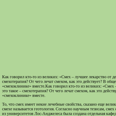
Как говорил кто-то из великих: «Смех – лучшее лекарство от де
смехотерапия? От чего лечат смехом, как это действует? В общ
«смехоклинике» вместе.
Как говорил кто-то из великих: «Смех 
это такое – смехотерапия? От чего лечат смехом, как это дейс
«смехоклинике» вместе.
То, что смех имеет некие лечебные свойства, сказано еще вели
смехе называется геотология. Согласно научным тезисам, смех
из университетов Лос-Анджелеса была создана отдельная кафед