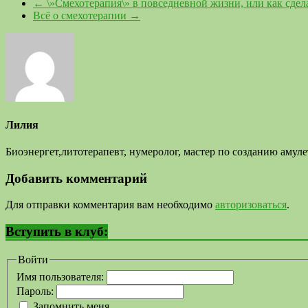
←
\»Смехотерапия\» в повседневной жизни, или как сдел
Всё о смехотерапии
→
Лилия
Биоэнергет,литотерапевт, нумеролог, мастер по созданию аму
Добавить комментарий
Для отправки комментария вам необходимо
авторизоваться
.
Вступить в клуб:
Войти
Имя пользователя:
Пароль:
Запомнить меня