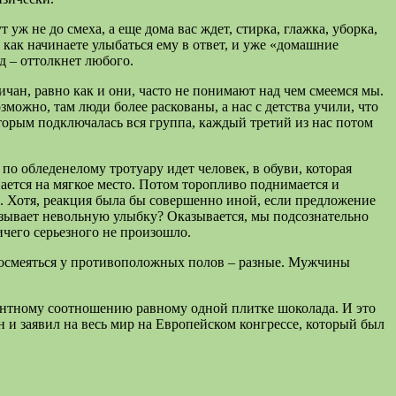
 уж не до смеха, а еще дома вас ждет, стирка, глажка, уборка,
, как начинаете улыбаться ему в ответ, и уже «домашние
д – оттолкнет любого.
чан, равно как и они, часто не понимают над чем смеемся мы.
можно, там люди более раскованы, а нас с детства учили, что
которым подключалась вся группа, каждый третий из нас потом
по обледенелому тротуару идет человек, в обуви, которая
пается на мягкое место. Потом торопливо поднимается и
е. Хотя, реакция была бы совершенно иной, если предложение
 вызывает невольную улыбку? Оказывается, мы подсознательно
ичего серьезного не произошло.
посмеяться у противоположных полов – разные. Мужчины
ентному соотношению равному одной плитке шоколада. И это
н и заявил на весь мир на Европейском конгрессе, который был