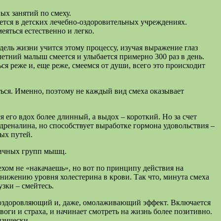
ых занятий по смеху.
ется в детских лечебно-оздоровительных учреждениях.
еяться естественно и легко.
дель жизни учится этому процессу, изучая выражение глаз
илетний малыш смеется и улыбается примерно 300 раз в день.
ся реже и, еще реже, смеемся от души, всего это происходит
ться. Именно, поэтому не каждый вид смеха оказывает
 его вдох более длинный, а выдох – короткий. Но за счет
дреналина, но способствует выработке гормона удовольствия –
ых путей.
зличных групп мышц.
хом не «накачаешь», но вот по принципу действия на
снижению уровня холестерина в крови. Так что, минута смеха
зки – смейтесь.
зм оздоровляющий и, даже, омолаживающий эффект. Включается
оги и страха, и начинает смотреть на жизнь более позитивно.
изически.