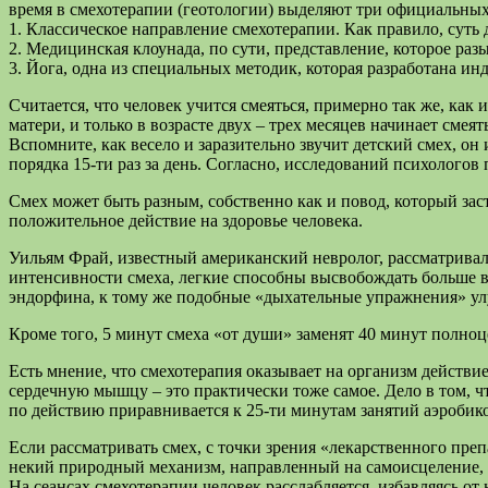
время в смехотерапии (геотологии) выделяют три официальных
1. Классическое направление смехотерапии. Как правило, суть
2. Медицинская клоунада, по сути, представление, которое ра
3. Йога, одна из специальных методик, которая разработана ин
Считается, что человек учится смеяться, примерно так же, как
матери, и только в возрасте двух – трех месяцев начинает смея
Вспомните, как весело и заразительно звучит детский смех, он
порядка 15-ти раз за день. Согласно, исследований психологов
Смех может быть разным, собственно как и повод, который зас
положительное действие на здоровье человека.
Уильям Фрай, известный американский невролог, рассматривал 
интенсивности смеха, легкие способны высвобождать больше во
эндорфина, к тому же подобные «дыхательные упражнения» у
Кроме того, 5 минут смеха «от души» заменят 40 минут полно
Есть мнение, что смехотерапия оказывает на организм действи
сердечную мышцу – это практически тоже самое. Дело в том, чт
по действию приравнивается к 25-ти минутам занятий аэробик
Если рассматривать смех, с точки зрения «лекарственного пре
некий природный механизм, направленный на самоисцеление, че
На сеансах смехотерапии человек расслабляется, избавляясь от