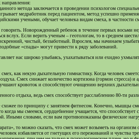
 направления:
 данного метода заключается в проведении психологом специальн
зыгрывает медработник перед пациентом, метод успешно применя
дийскими учеными, обучает человека видам смеха, в частности см
 и говорить. Новорожденный ребенок в течение первых восьми не
ться вслух. Если верить ученым – геотологам, то в среднем шест
 искренний, чистый, беззаботный. Взрослея, мы начинаем улыбать
 подобные «спады» могут привести к ряду заболеваний.
тавляет нас широко улыбаясь, ухахатываться или ехидно ухмыля
смех, как некую дыхательную гимнастику. Когда человек смеется
здуха. Смех снижает количество кортизона (гормон стресса) и а
лучшают кровоток и способствуют очищению верхних дыхательн
ценного отдыха, ведь смех способствует расслаблению 80-ти ра
е схожее по принципу с занятием фитнесом. Конечно, мышцы сме
о когда мы смеемся, сердцебиение учащается, что способствует 
ой. Иными словами, если вам противопоказаны физические нагру
парата», то можно сказать, что смех может возыметь на органи
ловек избавляется от гнетущих его переживаний и чувства трев
 напряжения, при чем не только в психологическом плане, но и ф