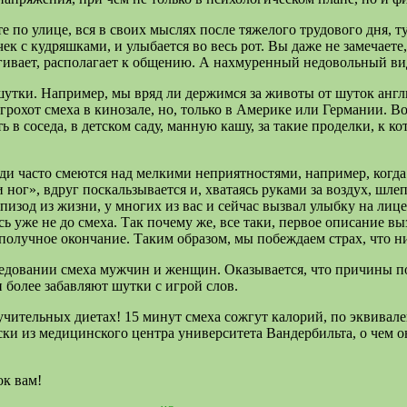
 по улице, вся в своих мыслях после тяжелого трудового дня, тут
ек с кудряшками, и улыбается во весь рот. Вы даже не замечаете
гивает, располагает к общению. А нахмуренный недовольный ви
утки. Например, мы вряд ли держимся за животы от шуток англи
охот смеха в кинозале, но, только в Америке или Германии. Воз
ь в соседа, в детском саду, манную кашу, за такие проделки, к 
ди часто смеются над мелкими неприятностями, например, когда 
 ног», вдруг поскальзывается и, хватаясь руками за воздух, шле
изод из жизни, у многих из вас и сейчас вызвал улыбку на лиц
есь уже не до смеха. Так почему же, все таки, первое описание
ополучное окончание. Таким образом, мы побеждаем страх, что н
следовании смеха мужчин и женщин. Оказывается, что причины 
 более забавляют шутки с игрой слов.
учительных диетах! 15 минут смеха сожгут калорий, по эквивал
ски из медицинского центра университета Вандербильта, о чем о
ок вам!