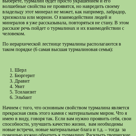
выберете, турмалин будет просто украшением и его
волшебные свойства не проявятся, но навредить своему
владельцу этот минерал не может, как например, лабрадор,
хризоколла или морион. О взаимодействии людей и
минералов я уже рассказывала, повторяться не стану. В этом
рассказе речь пойдет о турмалинах и их взаимодействии с
человеком.
По иерархической лестнице турмалины располагаются в
таком порядке (6 самая высшая турмалиновая семья):
Шерл
Бюргерит
Дравит
Увит
Тсилаизит
Эльбаит
Начнем с того, что основным свойством турмалина является
прекрасная связь этого камня с материальным миром. Что я
имею в виду, говоря так. Если вам нужно проявить себя, свои
способности, улучшить качество жизни, вам необходимы
новые встречи, новые материальные блага и т.д. – тогда за
помощью нужно обратить к турмалину. Раскрыть творческие