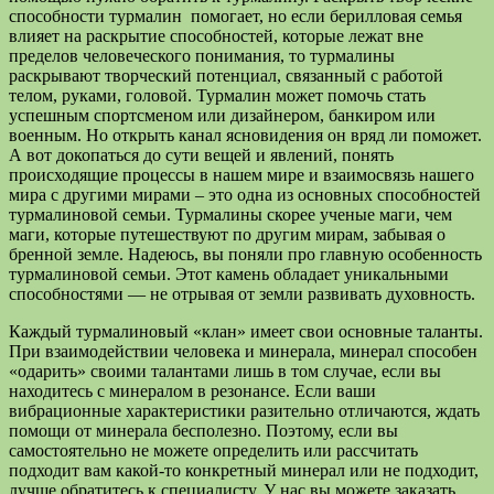
способности турмалин помогает, но если берилловая семья
влияет на раскрытие способностей, которые лежат вне
пределов человеческого понимания, то турмалины
раскрывают творческий потенциал, связанный с работой
телом, руками, головой. Турмалин может помочь стать
успешным спортсменом или дизайнером, банкиром или
военным. Но открыть канал ясновидения он вряд ли поможет.
А вот докопаться до сути вещей и явлений, понять
происходящие процессы в нашем мире и взаимосвязь нашего
мира с другими мирами – это одна из основных способностей
турмалиновой семьи. Турмалины скорее ученые маги, чем
маги, которые путешествуют по другим мирам, забывая о
бренной земле. Надеюсь, вы поняли про главную особенность
турмалиновой семьи. Этот камень обладает уникальными
способностями — не отрывая от земли развивать духовность.
Каждый турмалиновый «клан» имеет свои основные таланты.
При взаимодействии человека и минерала, минерал способен
«одарить» своими талантами лишь в том случае, если вы
находитесь с минералом в резонансе. Если ваши
вибрационные характеристики разительно отличаются, ждать
помощи от минерала бесполезно. Поэтому, если вы
самостоятельно не можете определить или рассчитать
подходит вам какой-то конкретный минерал или не подходит,
лучше обратитесь к специалисту. У нас вы можете заказать