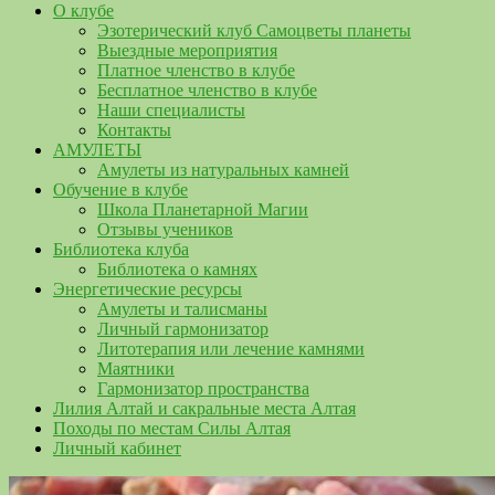
О клубе
Эзотерический клуб Самоцветы планеты
Выездные мероприятия
Платное членство в клубе
Бесплатное членство в клубе
Наши специалисты
Контакты
АМУЛЕТЫ
Амулеты из натуральных камней
Обучение в клубе
Школа Планетарной Магии
Отзывы учеников
Библиотека клуба
Библиотека о камнях
Энергетические ресурсы
Амулеты и талисманы
Личный гармонизатор
Литотерапия или лечение камнями
Маятники
Гармонизатор пространства
Лилия Алтай и сакральные места Алтая
Походы по местам Силы Алтая
Личный кабинет