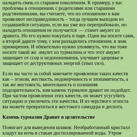
наладить связь со старшим поколением. К примеру, у вас
проблемы в отношениях с родителями или старшими
родственниками, вы считаете, что по отношению к вам
проявляют несправедливость – тогда лучшим выходом из
создавшейся ситуации, если вы уже все перепробовали, но
наладить отношения не получается — станет амулет из
дравита. Но его нужно покупать в паре. Один вы носите сами,
а второй дарите тому, с кем разладились отношения, в знак
примирения. И обязательно нужно упомянуть, что вы тоже
носите такой же амулет из турмалина и что этот амулет
защищает от ссор и недопонимания, улучшает здоровье и
защищает от деструктивных энергий (злых сил).
Если вы часто за собой замечаете проявление таких качеств
как – эгоизм, жесткость, недоверчивость и злопамятность, а
так же жестокость, мнительность и излишняя
подозрительность, вам камень турмалин дравит не подойдет.
При частом проявлении этих качеств, он может усугубить
ситуацию и увеличить эти качества. И из черствого эгоиста
вы можете превратиться в жестокого самодура и деспота.
Камень турмалин Дравит в целительстве
Помогает для выведения шлаков. Необработанный кристалл
кладут на ночь в стакан дистиллированной воды. Утром