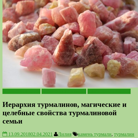
Библиотека клуба
Библиотека о камнях
Самоцветы планеты
Иерархия турмалинов, магические и
целебные свойства турмалиновой
семьи
13.09.2018
02.04.2021
Лилия
камень турмали
,
турмалин