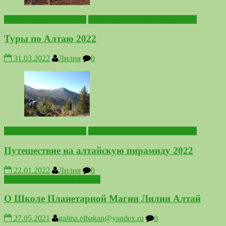
Выездные мероприятия
Походы по местам Силы Алтая
Туры по Алтаю 2022
31.03.2022
Лилия
0
Выездные мероприятия
Походы по местам Силы Алтая
Путешествие на алтайскую пирамиду 2022
22.01.2022
Лилия
0
Школа Планетарной Магии
О Школе Планетарной Магии Лилии Алтай
27.05.2021
galina.elbakan@yandex.ru
0