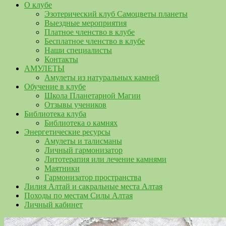
О клубе
Эзотерический клуб Самоцветы планеты
Выездные мероприятия
Платное членство в клубе
Бесплатное членство в клубе
Наши специалисты
Контакты
АМУЛЕТЫ
Амулеты из натуральных камней
Обучение в клубе
Школа Планетарной Магии
Отзывы учеников
Библиотека клуба
Библиотека о камнях
Энергетические ресурсы
Амулеты и талисманы
Личный гармонизатор
Литотерапия или лечение камнями
Маятники
Гармонизатор пространства
Лилия Алтай и сакральные места Алтая
Походы по местам Силы Алтая
Личный кабинет