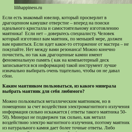
lilihappiness.ru
Если есть знакомый ювелир, который просверлит в
драгоценном камушке отверстие – вперед на поиски
идеального кристалла и самостоятельному изготовлению
маятника! Если нет – доверьтесь специалисту. Человек
который изготовил вам маятник, по меньшей мере, должен
вам нравиться. Если идет какое-то отторжение от мастера – не
покупайте. Нет между вами резонанса! Можно конечно
почистить, но так как драгоценные камни имеют
феноменальную память ( как на компьютерный диск
записывается вся информация) такой инструмент лучше
изначально выбирать очень тщательно, чтобы он не давал
сбои.
Каким маятником пользоваться, из какого минерала
выбрать маятник для себя любимого?
Можно пользоваться металлическим маятником, но в
помещении за счет воздействия электромагнитного излучения
информация сильно искажается ( ответы такого маятника 50-
50). Минерал не подвержен так сильно, как металл
воздействию электро магнитного излучения, поэтому маятник
из натурального камня дает более точные ответы. Либо