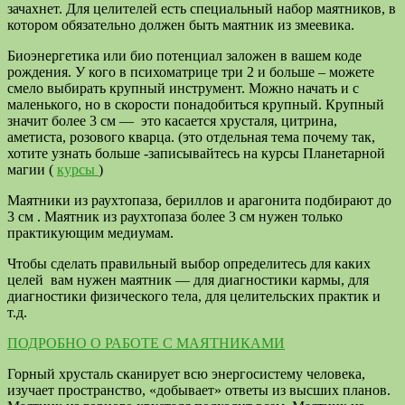
зачахнет. Для целителей есть специальный набор маятников, в
котором обязательно должен быть маятник из змеевика.
Биоэнергетика или био потенциал заложен в вашем коде
рождения. У кого в психоматрице три 2 и больше – можете
смело выбирать крупный инструмент. Можно начать и с
маленького, но в скорости понадобиться крупный. Крупный
значит более 3 см — это касается хрусталя, цитрина,
аметиста, розового кварца. (это отдельная тема почему так,
хотите узнать больше -записывайтесь на курсы Планетарной
магии (
курсы
)
Маятники из раухтопаза, бериллов и арагонита подбирают до
3 см . Маятник из раухтопаза более 3 см нужен только
практикующим медиумам.
Чтобы сделать правильный выбор определитесь для каких
целей вам нужен маятник — для диагностики кармы, для
диагностики физического тела, для целительских практик и
т.д.
ПОДРОБНО О РАБОТЕ С МАЯТНИКАМИ
Горный хрусталь сканирует всю энергосистему человека,
изучает пространство, «добывает» ответы из высших планов.