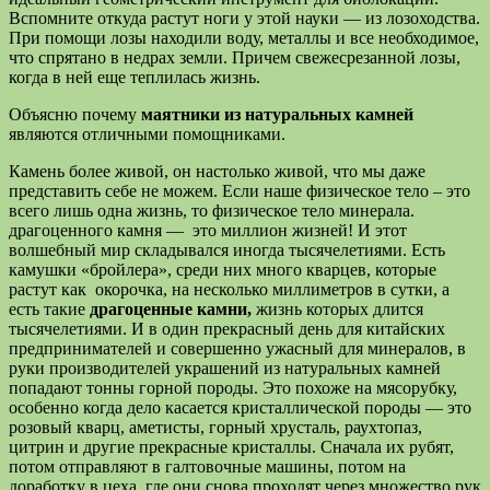
Вспомните откуда растут ноги у этой науки — из лозоходства.
При помощи лозы находили воду, металлы и все необходимое,
что спрятано в недрах земли. Причем свежесрезанной лозы,
когда в ней еще теплилась жизнь.
Объясню почему
маятники из натуральных камней
являются отличными помощниками.
Камень более живой, он настолько живой, что мы даже
представить себе не можем. Если наше физическое тело – это
всего лишь одна жизнь, то физическое тело минерала.
драгоценного камня — это миллион жизней! И этот
волшебный мир складывался иногда тысячелетиями. Есть
камушки «бройлера», среди них много кварцев, которые
растут как окорочка, на несколько миллиметров в сутки, а
есть такие
драгоценные камни,
жизнь которых длится
тысячелетиями. И в один прекрасный день для китайских
предпринимателей и совершенно ужасный для минералов, в
руки производителей украшений из натуральных камней
попадают тонны горной породы. Это похоже на мясорубку,
особенно когда дело касается кристаллической породы — это
розовый кварц, аметисты, горный хрусталь, раухтопаз,
цитрин и другие прекрасные кристаллы. Сначала их рубят,
потом отправляют в галтовочные машины, потом на
доработку в цеха, где они снова проходят через множество рук