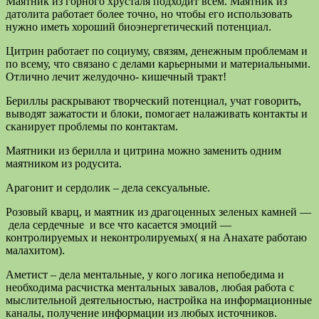
Маятник из горного хрусталя подходит всем. Маятник из
датолита работает более точно, но чтобы его использовать
нужно иметь хороший биоэнергетический потенциал.
Цитрин работает по социуму, связям, денежным проблемам и
по всему, что связано с делами карьерными и материальными.
Отлично лечит желудочно- кишечный тракт!
Бериллы раскрывают творческий потенциал, учат говорить,
выводят зажатости и блоки, помогает налаживать контакты и
сканирует проблемы по контактам.
Маятники из берилла и цитрина можно заменить одним
маятником из родусита.
Арагонит и сердолик – дела сексуальные.
Розовый кварц, и маятник из драгоценных зеленых камней —
дела сердечные и все что касается эмоций —
контролируемых и неконтролируемых( я на Анахате работаю
малахитом).
Аметист – дела ментальные, у кого логика непобедима и
необходима расчистка ментальных завалов, любая работа с
мыслительной деятельностью, настройка на информационные
каналы, получение информации из любых источников.