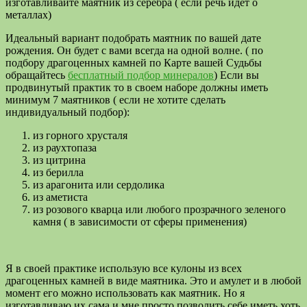
изготавливайте маятник из серебра ( если речь идет о
металлах)
Идеальный вариант подобрать маятник по вашей дате
рождения. Он будет с вами всегда на одной волне. ( по
подбору драгоценных камней по Карте вашей Судьбы
обращайтесь
бесплатный подбор минералов
) Если вы
продвинутый практик то в своем наборе должны иметь
минимум 7 маятников ( если не хотите сделать
индивидуальный подбор):
из горного хрусталя
из раухтопаза
из цитрина
из берилла
из арагонита или сердолика
из аметиста
из розового кварца или любого прозрачного зеленого
камня ( в зависимости от сферы применения)
Я в своей практике использую все кулоны из всех
драгоценных камней в виде маятника. Это и амулет и в любой
момент его можно использовать как маятник. Но я
изготавливаю их сама и мне просто позволить себе иметь хоть