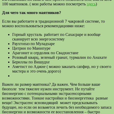
100 маятников. ( мои работы можно посмотреть
здесь
)
Для чего так много маятников?
Если вы работаете в традиционной 7 чакровой системе, то
можно воспользоваться рекомендациями ниже:
Горный хрусталь работает по Сахасраре и вообще
сканирует всю энергосистему
Раухтопаз по Муладхаре
Цитрин по Манипуре
Арагонит и сердолик по Свадхистане
Розовый кварц, зеленый гранат, турмалин по Анахате
Бериллы по Вишудхе
Аметист по Аджне ( можно заказать сапфир, но у своего
мастера и это очень дорого)
Важен ли размер маятника? Да важен. Чем больше ваше
биополе тем тяжелее нужен инструмент. Не путайте
биоэнергию с потенциальными экстрасенсорными
возможностями. Тонкие настройки и биоэнергетика разные
вещи! Экстрасенс ясновидящий может предсказывать
будущее, но если он возьмется лечить без необходимого запаса
биоэнергии и возможности ее восстановления – быстро