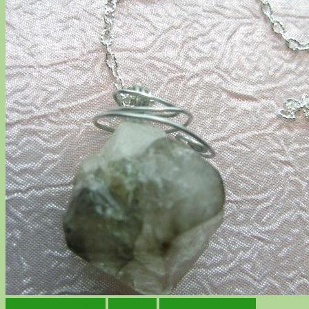
Библиотека о камнях
Маятники
Самоцветы планеты