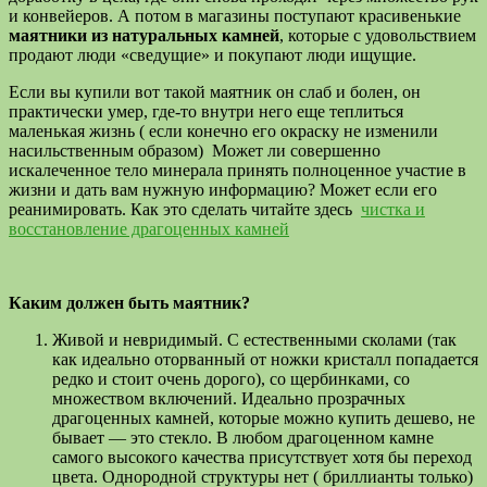
и конвейеров. А потом в магазины поступают красивенькие
маятники из натуральных камней
, которые с удовольствием
продают люди «сведущие» и покупают люди ищущие.
Если вы купили вот такой маятник он слаб и болен, он
практически умер, где-то внутри него еще теплиться
маленькая жизнь ( если конечно его окраску не изменили
насильственным образом) Может ли совершенно
искалеченное тело минерала принять полноценное участие в
жизни и дать вам нужную информацию? Может если его
реанимировать. Как это сделать читайте здесь
чистка и
восстановление драгоценных камней
Каким должен быть маятник?
Живой и невридимый. С естественными сколами (так
как идеально оторванный от ножки кристалл попадается
редко и стоит очень дорого), со щербинками, со
множеством включений. Идеально прозрачных
драгоценных камней, которые можно купить дешево, не
бывает — это стекло. В любом драгоценном камне
самого высокого качества присутствует хотя бы переход
цвета. Однородной структуры нет ( бриллианты только)