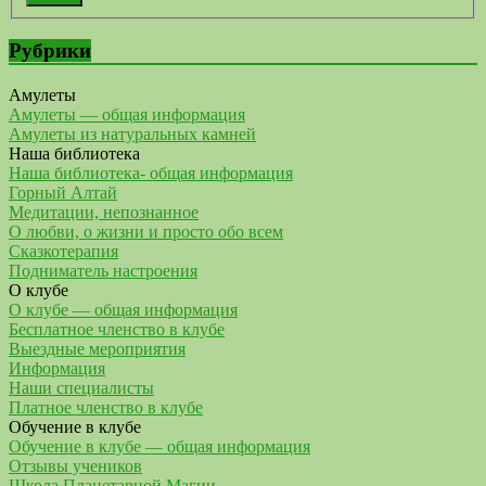
Рубрики
Амулеты
Амулеты — общая информация
Амулеты из натуральных камней
Наша библиотека
Наша библиотека- общая информация
Горный Алтай
Медитации, непознанное
О любви, о жизни и просто обо всем
Сказкотерапия
Подниматель настроения
О клубе
О клубе — общая информация
Бесплатное членство в клубе
Выездные мероприятия
Информация
Наши специалисты
Платное членство в клубе
Обучение в клубе
Обучение в клубе — общая информация
Отзывы учеников
Школа Планетарной Магии