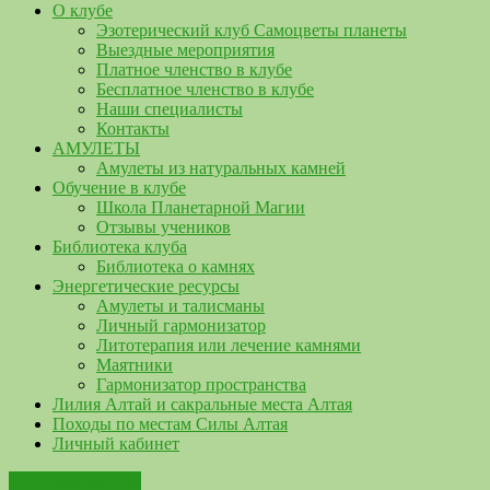
О клубе
Эзотерический клуб Самоцветы планеты
Выездные мероприятия
Платное членство в клубе
Бесплатное членство в клубе
Наши специалисты
Контакты
АМУЛЕТЫ
Амулеты из натуральных камней
Обучение в клубе
Школа Планетарной Магии
Отзывы учеников
Библиотека клуба
Библиотека о камнях
Энергетические ресурсы
Амулеты и талисманы
Личный гармонизатор
Литотерапия или лечение камнями
Маятники
Гармонизатор пространства
Лилия Алтай и сакральные места Алтая
Походы по местам Силы Алтая
Личный кабинет
Наша библиотека