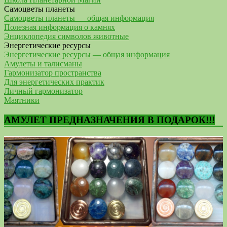
Самоцветы планеты
Самоцветы планеты — общая информация
Полезная информация о камнях
Энциклопедия символов животные
Энергетические ресурсы
Энергетические ресурсы — общая информация
Амулеты и талисманы
Гармонизатор пространства
Для энергетических практик
Личный гармонизатор
Маятники
АМУЛЕТ ПРЕДНАЗНАЧЕНИЯ В ПОДАРОК!!!