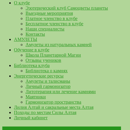
О клубе
Эзотерический клуб Самоцветы планеты
Выездные мероприятия
Платное членство в клубе
Бесплатное членство в клубе
Наши специалисты
Контакты
АМУЛЕТЫ
Амулеты из натуральных камней
Обучение в клубе
Школа Планетарной Магии
Отзывы учеников
Библиотека клуба
Библиотека о камнях
Энергетические ресурсы
Амулеты и талисманы
Личный гармонизатор
Литотерапия или лечение камнями
Маятники
Гармонизатор пространства
Лилия Алтай и сакральные места Алтая
Походы по местам Силы Алтая
Личный кабинет