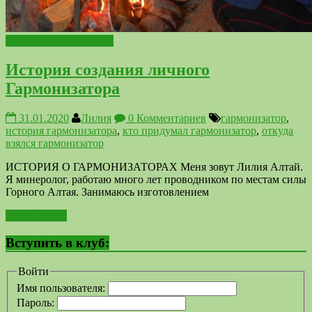
Личный гармонизатор
История создания личного
Гармонизатора
31.01.2020
Лилия
0 Комментариев
гармонизатор
,
история гармонизатора
,
кто придумал гармонизатор
,
откуда
взялся гармонизатор
ИСТОРИЯ О ГАРМОНИЗАТОРАХ Меня зовут Лилия Алтай.
Я минеролог, работаю много лет проводником по местам силы
Горного Алтая. Занимаюсь изготовлением
Читать далее
Вступить в клуб:
Войти
Имя пользователя:
Пароль: