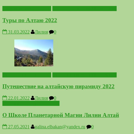
Выездные мероприятия
Походы по местам Силы Алтая
Туры по Алтаю 2022
31.03.2022
Лилия
0
Выездные мероприятия
Походы по местам Силы Алтая
Путешествие на алтайскую пирамиду 2022
22.01.2022
Лилия
0
Школа Планетарной Магии
О Школе Планетарной Магии Лилии Алтай
27.05.2021
galina.elbakan@yandex.ru
0