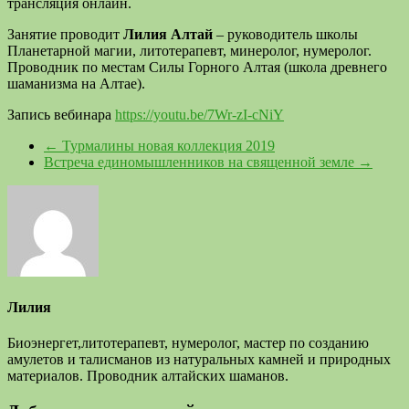
трансляция онлайн.
Занятие проводит
Лилия Алтай
– руководитель школы
Планетарной магии, литотерапевт, минеролог, нумеролог.
Проводник по местам Силы Горного Алтая (школа древнего
шаманизма на Алтае).
Запись вебинара
https://youtu.be/7Wr-zI-cNiY
←
Турмалины новая коллекция 2019
Встреча единомышленников на священной земле
→
Лилия
Биоэнергет,литотерапевт, нумеролог, мастер по созданию
амулетов и талисманов из натуральных камней и природных
материалов. Проводник алтайских шаманов.