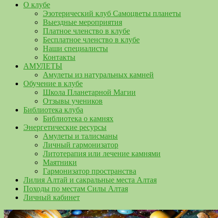
О клубе
Эзотерический клуб Самоцветы планеты
Выездные мероприятия
Платное членство в клубе
Бесплатное членство в клубе
Наши специалисты
Контакты
АМУЛЕТЫ
Амулеты из натуральных камней
Обучение в клубе
Школа Планетарной Магии
Отзывы учеников
Библиотека клуба
Библиотека о камнях
Энергетические ресурсы
Амулеты и талисманы
Личный гармонизатор
Литотерапия или лечение камнями
Маятники
Гармонизатор пространства
Лилия Алтай и сакральные места Алтая
Походы по местам Силы Алтая
Личный кабинет