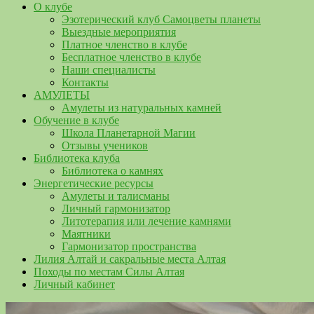
О клубе
Эзотерический клуб Самоцветы планеты
Выездные мероприятия
Платное членство в клубе
Бесплатное членство в клубе
Наши специалисты
Контакты
АМУЛЕТЫ
Амулеты из натуральных камней
Обучение в клубе
Школа Планетарной Магии
Отзывы учеников
Библиотека клуба
Библиотека о камнях
Энергетические ресурсы
Амулеты и талисманы
Личный гармонизатор
Литотерапия или лечение камнями
Маятники
Гармонизатор пространства
Лилия Алтай и сакральные места Алтая
Походы по местам Силы Алтая
Личный кабинет