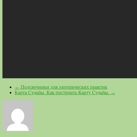
←
Подсвечники для эзотерических практик
Карта Судьбы. Как построить Карту Судьбы.
→