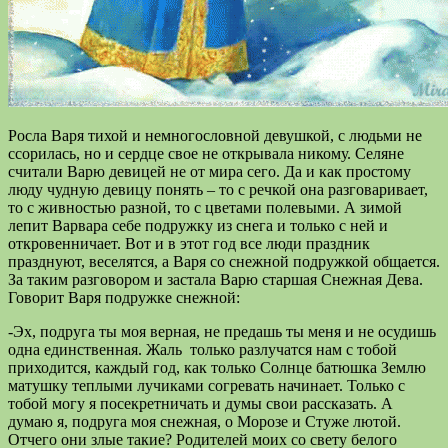
Росла Варя тихой и немногословной девушкой, с людьми не
ссорилась, но и сердце свое не открывала никому. Селяне
считали Варю девицей не от мира сего. Да и как простому
люду чудную девицу понять – то с речкой она разговаривает,
то с живностью разной, то с цветами полевыми. А зимой
лепит Варвара себе подружку из снега и только с ней и
откровенничает. Вот и в этот год все люди праздник
празднуют, веселятся, а Варя со снежной подружкой общается.
За таким разговором и застала Варю старшая Снежная Дева.
Говорит Варя подружке снежной:
-Эх, подруга ты моя верная, не предашь ты меня и не осудишь
одна единственная. Жаль только разлучатся нам с тобой
приходится, каждый год, как только Солнце батюшка Землю
матушку теплыми лучиками согревать начинает. Только с
тобой могу я посекретничать и думы свои рассказать. А
думаю я, подруга моя снежная, о Морозе и Стуже лютой.
Отчего они злые такие? Родителей моих со свету белого