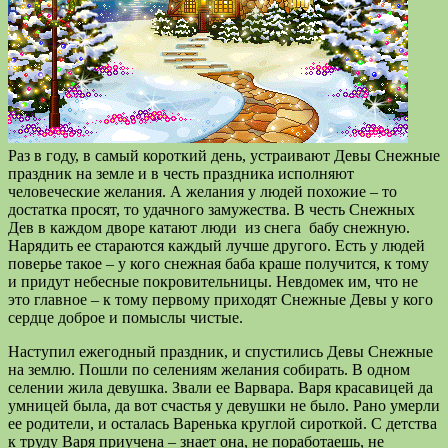
Раз в году, в самый короткий день, устраивают Девы Снежные
праздник на земле и в честь праздника исполняют
человеческие желания. А желания у людей похожие – то
достатка просят, то удачного замужества. В честь Снежных
Дев в каждом дворе катают люди из снега бабу снежную.
Нарядить ее стараются каждый лучше другого. Есть у людей
поверье такое – у кого снежная баба краше получится, к тому
и придут небесные покровительницы. Невдомек им, что не
это главное – к тому первому приходят Снежные Девы у кого
сердце доброе и помыслы чистые.
Наступил ежегодный праздник, и спустились Девы Снежные
на землю. Пошли по селениям желания собирать. В одном
селении жила девушка. Звали ее Варвара. Варя красавицей да
умницей была, да вот счастья у девушки не было. Рано умерли
ее родители, и осталась Варенька круглой сироткой. С детства
к труду Варя приучена – знает она, не поработаешь, не