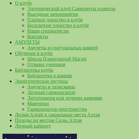
О клубе
Эзотерический клуб Самоцветы планеты
Выездные мероприятия
Платное членство в клубе
Бесплатное членство в клубе
Наши специалисты
Контакты
АМУЛЕТЫ
Амулеты из натуральных камней
Обучение в клубе
Школа Планетарной Магии
Отзывы учеников
Библиотека клуба
Библиотека о камнях
Энергетические ресурсы
Амулеты и талисманы
Личный гармонизатор
Литотерапия или лечение камнями
Маятники
Гармонизатор пространства
Лилия Алтай и сакральные места Алтая
Походы по местам Силы Алтая
Личный кабинет