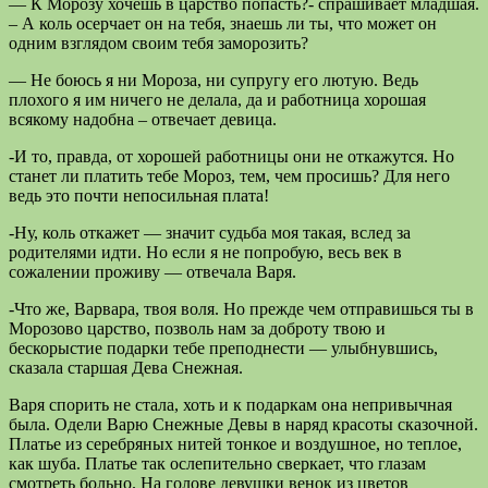
— К Морозу хочешь в царство попасть?- спрашивает младшая.
– А коль осерчает он на тебя, знаешь ли ты, что может он
одним взглядом своим тебя заморозить?
— Не боюсь я ни Мороза, ни супругу его лютую. Ведь
плохого я им ничего не делала, да и работница хорошая
всякому надобна – отвечает девица.
-И то, правда, от хорошей работницы они не откажутся. Но
станет ли платить тебе Мороз, тем, чем просишь? Для него
ведь это почти непосильная плата!
-Ну, коль откажет — значит судьба моя такая, вслед за
родителями идти. Но если я не попробую, весь век в
сожалении проживу — отвечала Варя.
-Что же, Варвара, твоя воля. Но прежде чем отправишься ты в
Морозово царство, позволь нам за доброту твою и
бескорыстие подарки тебе преподнести — улыбнувшись,
сказала старшая Дева Снежная.
Варя спорить не стала, хоть и к подаркам она непривычная
была. Одели Варю Снежные Девы в наряд красоты сказочной.
Платье из серебряных нитей тонкое и воздушное, но теплое,
как шуба. Платье так ослепительно сверкает, что глазам
смотреть больно. На голове девушки венок из цветов