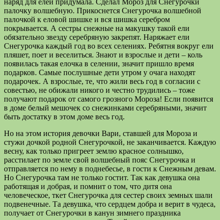
наряд для елей придумала. Сделал Мороз для Снегурочки
палочку волшебную. Прикоснется Снегурочка волшебной
палочкой к еловой шишке и вся шишка серебром
покрывается. А сестры снежные на макушку такой ели
обязательно звезду серебряную закрепят. Наряжает ели
Снегурочка каждый год во всех селениях. Ребятня вокруг ели
пляшет, поет и веселиться. Знают и взрослые и дети – коль
появилась такая елочка в селении, значит пришло время
подарков. Самые послушные дети утром у очага находят
подарочек. А взрослые, те, что жили весь год в согласии с
совестью, не обижали никого и честно трудились – тоже
получают подарок от самого грозного Мороза! Если появится
в доме белый мешочек со снежинками серебряными, значит
быть достатку в этом доме весь год.
Но на этом история девочки Вари, ставшей для Мороза и
стужи дочкой родной Снегурочкой, не заканчивается. Каждую
весну, как только пригреет землю красное солнышко,
расстилает по земле свой волшебный пояс Снегурочка и
отправляется по нему в поднебесье, в гости к Снежным девам.
Но Снегурочка там не только гостит. Так как девушка она
работящая и добрая, и помнит о том, что дитя она
человеческое, ткет Снегурочка для сестер своих земных шали
подвенечные. Та девушка, что сердцем добра и верит в чудеса,
получает от Снегурочки в канун зимнего праздника