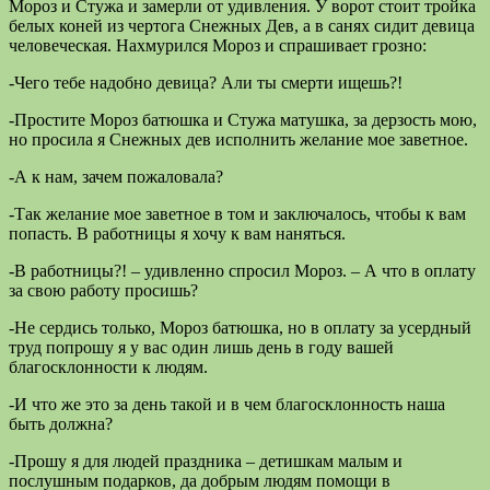
Мороз и Стужа и замерли от удивления. У ворот стоит тройка
белых коней из чертога Снежных Дев, а в санях сидит девица
человеческая. Нахмурился Мороз и спрашивает грозно:
-Чего тебе надобно девица? Али ты смерти ищешь?!
-Простите Мороз батюшка и Стужа матушка, за дерзость мою,
но просила я Снежных дев исполнить желание мое заветное.
-А к нам, зачем пожаловала?
-Так желание мое заветное в том и заключалось, чтобы к вам
попасть. В работницы я хочу к вам наняться.
-В работницы?! – удивленно спросил Мороз. – А что в оплату
за свою работу просишь?
-Не сердись только, Мороз батюшка, но в оплату за усердный
труд попрошу я у вас один лишь день в году вашей
благосклонности к людям.
-И что же это за день такой и в чем благосклонность наша
быть должна?
-Прошу я для людей праздника – детишкам малым и
послушным подарков, да добрым людям помощи в