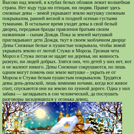
Высоко над землей, в клубах белых облаков лежит волшебная
страна. Нет ходу туда ни птицам, ни людям. Правят здесь
снежные девы – зимой укрывают землю матушку снежным
покрывалом, ранней весной и поздней осенью густыми
туманами. В остальное время уходят девы в свой белый
дворец, передавая бразды правления братьям своим
названным – сынам Дождя. Пока за землей матушкой
приглядывают дети Дождя, ткут в своем заоблачном дворце
Девы Снежные белые и пушистые покрывала, чтобы зимой
укрывать землю от лютой Стужи и Мороза. Грозная чета
Мороз и Стужа лютая не щадят ни деревья, ни живность
разную, ни людей добрых. Злятся они, что детей у них нет, вот
и не жалеют никого. Девы Снежные сокрушаются, но лишь
одним могут помочь они земле матушке – укрыть ее от
Мороза и Стужи белым пушистым покрывалом. Трудятся
девы день-деньской, лишь зимними ночами, когда все живое
спит, спускаются они на землю по лунной дороге. Одна у них
забава — заглядывать в сон человеческий, да послушать
разговоры засидевшихся у огонька девиц.