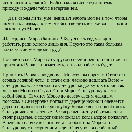
исполнении желаний. Чтобы радовались люди твоему
приходу и ждали тебя с нетерпением.
— Да в своем ли ты уме, девица?! Работа моя не в том, чтобы
помогать людям, а в том, чтобы изводить все живое! – грозно
воскликнул Мороз.
-Не сердись, Мороз батюшка! Буду я весь год усердно
работать, ради одного лишь дня. Неужто это такая большая
плата за мой усердный труд?
Посоветовался Мороз с супругой своей и решили они пока не
прогонять Варю, а посмотреть, как она работать будет.
Пришлась Варвара ко двору в Морозовом царстве. Отеплили
сердца ледяной четы, и стали они ласково называть Варю –
Снегурочкой. Заменила им Снегурочка дочку, о которой так
мечтали Мороз и Стужа. Стал Мороз Снегурочку в лес с
собой брать. Стукнет Мороз по дереву своим ледяным
посохом, а Снегурочка погладит деревце нежно и одевается
дерево в пушистую белую шубку. Больше всего полюбились
Снегурочке ели зеленые. Все деревья листву сбрасывают и
стоят раздетые, с содроганием ожидая, когда Мороз пожалует.
А зеленой елочке все нипочем – любит она Мороза и
Снегурочку с нетерпением ждет. Снегурочка особенный