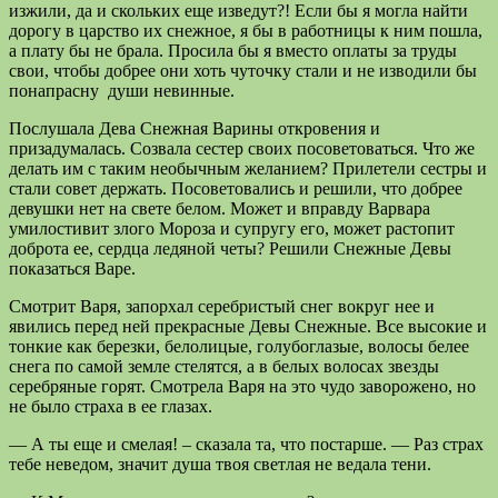
изжили, да и скольких еще изведут?! Если бы я могла найти
дорогу в царство их снежное, я бы в работницы к ним пошла,
а плату бы не брала. Просила бы я вместо оплаты за труды
свои, чтобы добрее они хоть чуточку стали и не изводили бы
понапрасну души невинные.
Послушала Дева Снежная Варины откровения и
призадумалась. Созвала сестер своих посоветоваться. Что же
делать им с таким необычным желанием? Прилетели сестры и
стали совет держать. Посоветовались и решили, что добрее
девушки нет на свете белом. Может и вправду Варвара
умилостивит злого Мороза и супругу его, может растопит
доброта ее, сердца ледяной четы? Решили Снежные Девы
показаться Варе.
Смотрит Варя, запорхал серебристый снег вокруг нее и
явились перед ней прекрасные Девы Снежные. Все высокие и
тонкие как березки, белолицые, голубоглазые, волосы белее
снега по самой земле стелятся, а в белых волосах звезды
серебряные горят. Смотрела Варя на это чудо заворожено, но
не было страха в ее глазах.
— А ты еще и смелая! – сказала та, что постарше. — Раз страх
тебе неведом, значит душа твоя светлая не ведала тени.