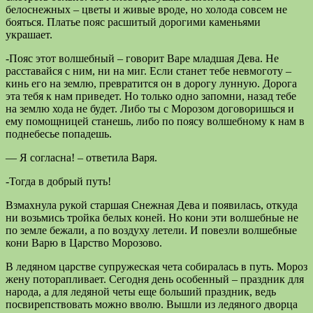
белоснежных – цветы и живые вроде, но холода совсем не
бояться. Платье пояс расшитый дорогими каменьями
украшает.
-Пояс этот волшебный – говорит Варе младшая Дева. Не
расставайся с ним, ни на миг. Если станет тебе невмоготу –
кинь его на землю, превратится он в дорогу лунную. Дорога
эта тебя к нам приведет. Но только одно запомни, назад тебе
на землю хода не будет. Либо ты с Морозом договоришься и
ему помощницей станешь, либо по поясу волшебному к нам в
поднебесье попадешь.
— Я согласна! – ответила Варя.
-Тогда в добрый путь!
Взмахнула рукой старшая Снежная Дева и появилась, откуда
ни возьмись тройка белых коней. Но кони эти волшебные не
по земле бежали, а по воздуху летели. И повезли волшебные
кони Варю в Царство Морозово.
В ледяном царстве супружеская чета собиралась в путь. Мороз
жену поторапливает. Сегодня день особенный – праздник для
народа, а для ледяной четы еще больший праздник, ведь
посвирепствовать можно вволю. Вышли из ледяного дворца