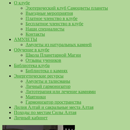
О клубе
Эзотерический клуб Самоцветы планеты
Выездные мероприятия
Платное членство в клубе
Бесплатное членство в клубе
Наши специалисты
Контакты
АМУЛЕТЫ
Амулеты из натуральных камней
Обучение в клубе
Школа Планетарной Магии
Отзывы учеников
Библиотека клуба
Библиотека о камнях
Энергетические ресурсы
Амулеты и талисманы
Личный гармонизатор
Литотерапия или лечение камнями
Маятники
Гармонизатор пространства
Лилия Алтай и сакральные места Алтая
Походы по местам Силы Алтая
Личный кабинет