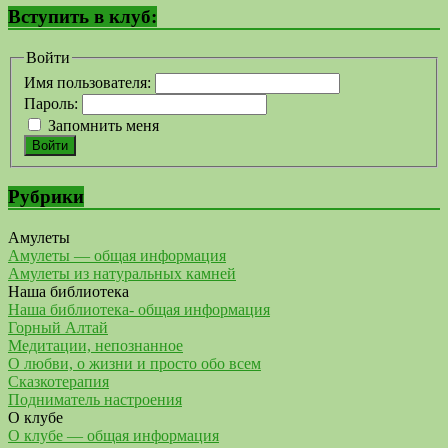
Вступить в клуб:
Войти
Имя пользователя:
Пароль:
Запомнить меня
Войти
Рубрики
Амулеты
Амулеты — общая информация
Амулеты из натуральных камней
Наша библиотека
Наша библиотека- общая информация
Горный Алтай
Медитации, непознанное
О любви, о жизни и просто обо всем
Сказкотерапия
Подниматель настроения
О клубе
О клубе — общая информация