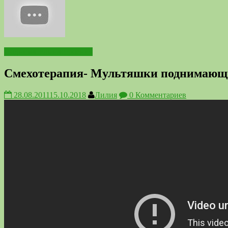
Подниматель настроения
Смехотерапия- Мультяшки поднимающи
28.08.2011
15.10.2018
Лилия
0 Комментариев