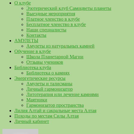
О клубе
Эзотерический клуб Самоцветы планеты
Выездные мероприятия
Платное членство в клубе
Бесплатное членство в клубе
Наши специалисты
Контакты
АМУЛЕТЫ
Амулеты из натуральных камней
Обучение в клубе
Школа Планетарной Магии
Отзывы учеников
Библиотека клуба
Библиотека о камнях
Энергетические ресурсы
Амулеты и талисманы
Личный гармонизатор
Литотерапия или лечение камнями
Маятники
Гармонизатор пространства
Лилия Алтай и сакральные места Алтая
Походы по местам Силы Алтая
Личный кабинет