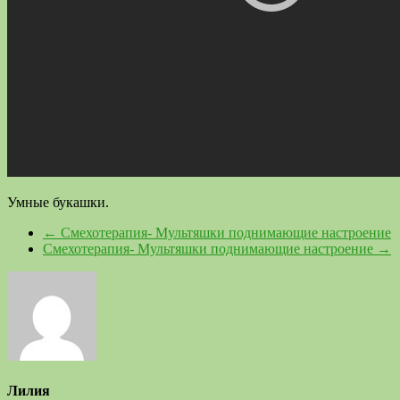
Умные букашки.
←
Смехотерапия- Мультяшки поднимающие настроение
Смехотерапия- Мультяшки поднимающие настроение
→
Лилия