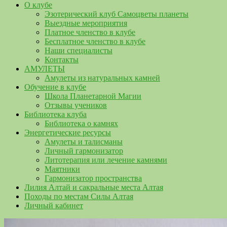
О клубе
Эзотерический клуб Самоцветы планеты
Выездные мероприятия
Платное членство в клубе
Бесплатное членство в клубе
Наши специалисты
Контакты
АМУЛЕТЫ
Амулеты из натуральных камней
Обучение в клубе
Школа Планетарной Магии
Отзывы учеников
Библиотека клуба
Библиотека о камнях
Энергетические ресурсы
Амулеты и талисманы
Личный гармонизатор
Литотерапия или лечение камнями
Маятники
Гармонизатор пространства
Лилия Алтай и сакральные места Алтая
Походы по местам Силы Алтая
Личный кабинет