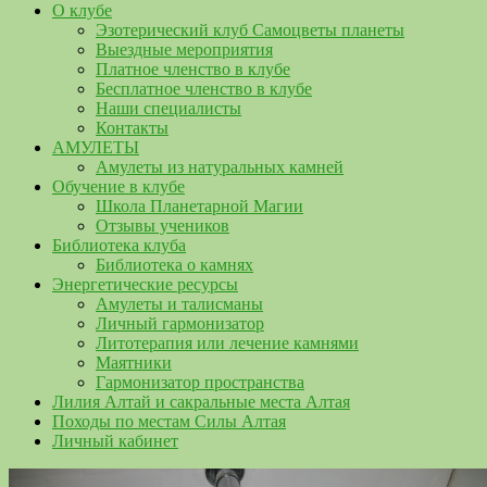
О клубе
Эзотерический клуб Самоцветы планеты
Выездные мероприятия
Платное членство в клубе
Бесплатное членство в клубе
Наши специалисты
Контакты
АМУЛЕТЫ
Амулеты из натуральных камней
Обучение в клубе
Школа Планетарной Магии
Отзывы учеников
Библиотека клуба
Библиотека о камнях
Энергетические ресурсы
Амулеты и талисманы
Личный гармонизатор
Литотерапия или лечение камнями
Маятники
Гармонизатор пространства
Лилия Алтай и сакральные места Алтая
Походы по местам Силы Алтая
Личный кабинет