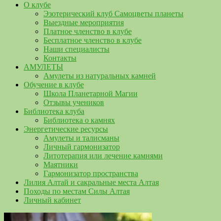
О клубе
Эзотерический клуб Самоцветы планеты
Выездные мероприятия
Платное членство в клубе
Бесплатное членство в клубе
Наши специалисты
Контакты
АМУЛЕТЫ
Амулеты из натуральных камней
Обучение в клубе
Школа Планетарной Магии
Отзывы учеников
Библиотека клуба
Библиотека о камнях
Энергетические ресурсы
Амулеты и талисманы
Личный гармонизатор
Литотерапия или лечение камнями
Маятники
Гармонизатор пространства
Лилия Алтай и сакральные места Алтая
Походы по местам Силы Алтая
Личный кабинет