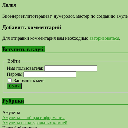
Лилия
Биоэнергет,литотерапевт, нумеролог, мастер по созданию аму
Добавить комментарий
Для отправки комментария вам необходимо
авторизоваться
.
Вступить в клуб:
Войти
Имя пользователя:
Пароль:
Запомнить меня
Войти
Рубрики
Амулеты
Амулеты — общая информация
Амулеты из натуральных камней
Наша библиотека