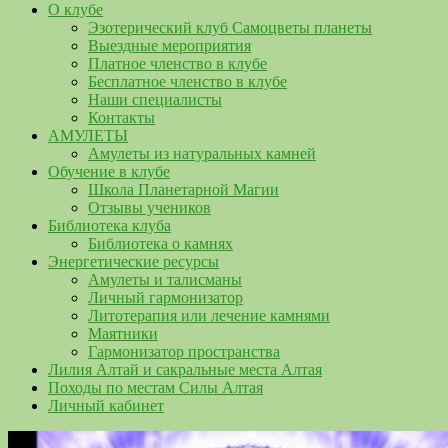
О клубе
Эзотерический клуб Самоцветы планеты
Выездные мероприятия
Платное членство в клубе
Бесплатное членство в клубе
Наши специалисты
Контакты
АМУЛЕТЫ
Амулеты из натуральных камней
Обучение в клубе
Школа Планетарной Магии
Отзывы учеников
Библиотека клуба
Библиотека о камнях
Энергетические ресурсы
Амулеты и талисманы
Личный гармонизатор
Литотерапия или лечение камнями
Маятники
Гармонизатор пространства
Лилия Алтай и сакральные места Алтая
Походы по местам Силы Алтая
Личный кабинет