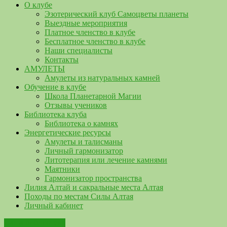
О клубе
Эзотерический клуб Самоцветы планеты
Выездные мероприятия
Платное членство в клубе
Бесплатное членство в клубе
Наши специалисты
Контакты
АМУЛЕТЫ
Амулеты из натуральных камней
Обучение в клубе
Школа Планетарной Магии
Отзывы учеников
Библиотека клуба
Библиотека о камнях
Энергетические ресурсы
Амулеты и талисманы
Личный гармонизатор
Литотерапия или лечение камнями
Маятники
Гармонизатор пространства
Лилия Алтай и сакральные места Алтая
Походы по местам Силы Алтая
Личный кабинет
Наша библиотека