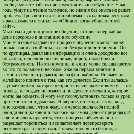
вообще можете забыть про самостоятельное обучение. У вас
годы уйдут на чтение талмудов,
но знания без опыта не решат
проблем. Про свои тяготы и проблемы с созданным ресурсом
я рассказывала в статье: — «Обидно, когда убивают твой
сайт».
Мы начали дистанционное общение, которое в первый же
день переросло в дистанционное обучение.
Мой учитель вкладывал в процессе обучения в мою голову
новые знания, свой опыт и свое безграничное терпение. Он
по крупицам, давал мне информацию и очень доходчиво все
объяснял, терпеливо выслушивая, порой, такой бред и
безграмотность! Но эти крупицы к концу урока складываются
во что-то большое и весомое. Уже на первом занятии я
самостоятельно отредактировала фон шаблона. Не имея ни
малейшего понятия о том, как это делается. Если ты делаешь
глупые ошибки, которые непростительны даже новичку, — он
никогда не осудит, не осмеет и не сделает замечания, которое
могло бы обидеть. Я могу ему посочувствовать только за урок
про «хостинги и домены». Наверное, он сходил с ума, когда
мне разжевывал, что к чему, а я чувствовала себя полной
блондинкой (каковой и являюсь на самом деле от природы). И
еще мне очень нравится, что в процессе обучения он не
разрешает торопиться и все заставляет перепроверить
несколько раз и вдуматься. Поначалу меня это бесило, я
думала, что он считает меня безнадежно тупой.