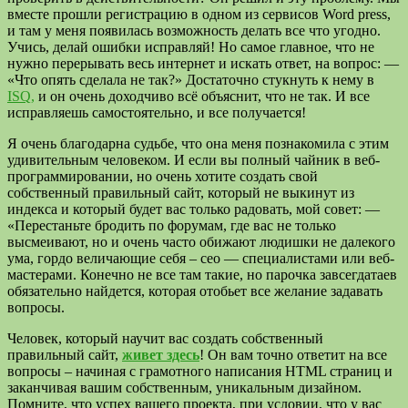
вместе прошли регистрацию в одном из сервисов Word press,
и там у меня появилась возможность делать все что угодно.
Учись, делай ошибки исправляй! Но самое главное, что не
нужно перерывать весь интернет и искать ответ, на вопрос: —
«Что опять сделала не так?» Достаточно стукнуть к нему в
ISQ,
и он очень доходчиво всё объяснит, что не так. И все
исправляешь самостоятельно, и все получается!
Я очень благодарна судьбе, что она меня познакомила с этим
удивительным человеком. И если вы полный чайник в веб-
программировании, но очень хотите создать свой
собственный правильный сайт, который не выкинут из
индекса и который будет вас только радовать, мой совет: —
«Перестаньте бродить по форумам, где вас не только
высмеивают, но и очень часто обижают людишки не далекого
ума, гордо величающие себя – сео — специалистами или веб-
мастерами. Конечно не все там такие, но парочка завсегдатаев
обязательно найдется, которая отобьет все желание задавать
вопросы.
Человек, который научит вас создать собственный
правильный сайт,
живет здесь
! Он вам точно ответит на все
вопросы – начиная с грамотного написания HTML страниц и
заканчивая вашим собственным, уникальным дизайном.
Помните, что успех вашего проекта, при условии, что у вас