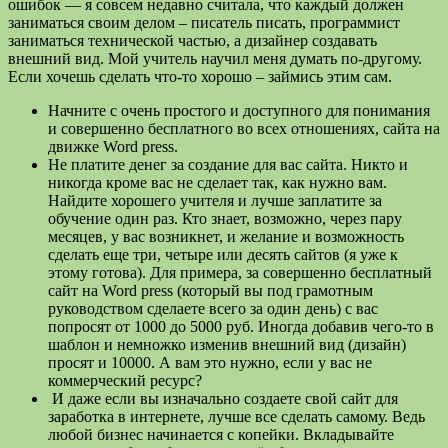
ошибок — я совсем недавно считала, что каждый должен
заниматься своим делом – писатель писать, программист
заниматься технической частью, а дизайнер создавать
внешний вид. Мой учитель научил меня думать по-другому.
Если хочешь сделать что-то хорошо – займись этим сам.
Начните с очень простого и доступного для понимания
и совершенно бесплатного во всех отношениях, сайта на
движке Word press.
Не платите денег за создание для вас сайта. Никто и
никогда кроме вас не сделает так, как нужно вам.
Найдите хорошего учителя и лучше заплатите за
обучение один раз. Кто знает, возможно, через пару
месяцев, у вас возникнет, и желание и возможность
сделать еще три, четыре или десять сайтов (я уже к
этому готова). Для примера, за совершенно бесплатный
сайт на Word press (который вы под грамотным
руководством сделаете всего за один день) с вас
попросят от 1000 до 5000 руб. Иногда добавив чего-то в
шаблон и немножко изменив внешний вид (дизайн)
просят и 10000. А вам это нужно, если у вас не
коммерческий ресурс?
И даже если вы изначально создаете свой сайт для
заработка в интернете, лучше все сделать самому. Ведь
любой бизнес начинается с копейки. Вкладывайте