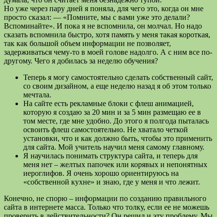
Но уже через пару дней я поняла, для чего это, когда он мне
просто сказал: — «Помните, мы с вами уже это делали?
Вспоминайте». И пока я не вспомнила, он молчал. Но надо
сказать вспомнила быстро, хотя память у меня такая короткая,
так как большой объем информации не позволяет,
задерживаться чему-то в моей голове надолго. А с ним все по-
другому. Чего я добилась за неделю обучения?
Теперь я могу самостоятельно сделать собственный сайт,
со своим дизайном, а еще неделю назад я об этом только
мечтала.
На сайте есть рекламные блоки с флеш анимацией,
которую я создаю за 20 мин и за 5 мин размещаю ее в
том месте, где мне удобно. До этого я полгода пыталась
освоить флеш самостоятельно. Не хватало четкой
установки, что и как должно быть, чтобы это применить
для сайта. Мой учитель научил меня самому главному.
Я научилась понимать структура сайта, и теперь для
меня нет – желтых папочек или корявых и непонятных
иероглифов. Я очень хорошо ориентируюсь на
«собственной кухне» и знаю, где у меня и что лежит.
Конечно, не спорю – информации по созданию правильного
сайта в интернете масса. Только что толку, если ее не можешь
проверить в действительности? Он решил и эту проблему. Мы