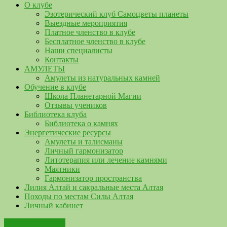
О клубе
Эзотерический клуб Самоцветы планеты
Выездные мероприятия
Платное членство в клубе
Бесплатное членство в клубе
Наши специалисты
Контакты
АМУЛЕТЫ
Амулеты из натуральных камней
Обучение в клубе
Школа Планетарной Магии
Отзывы учеников
Библиотека клуба
Библиотека о камнях
Энергетические ресурсы
Амулеты и талисманы
Личный гармонизатор
Литотерапия или лечение камнями
Маятники
Гармонизатор пространства
Лилия Алтай и сакральные места Алтая
Походы по местам Силы Алтая
Личный кабинет
Наша библиотека