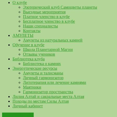
О клубе
Эзотерический клуб Самоцветы планеты
Выездные мероприятия
Платное членство в клубе
Бесплатное членство в клубе
Наши специалисты
Контакты
АМУЛЕТЫ
Амулеты из натуральных камней
Обучение в клубе
Школа Планетарной Магии
Отзывы учеников
Библиотека клуба
Библиотека о камнях
Энергетические ресурсы
Амулеты и талисманы
Личный гармонизатор
Литотерапия или лечение камнями
Маятники
Гармонизатор пространства
Лилия Алтай и сакральные места Алтая
Походы по местам Силы Алтая
Личный кабинет
Наша библиотека