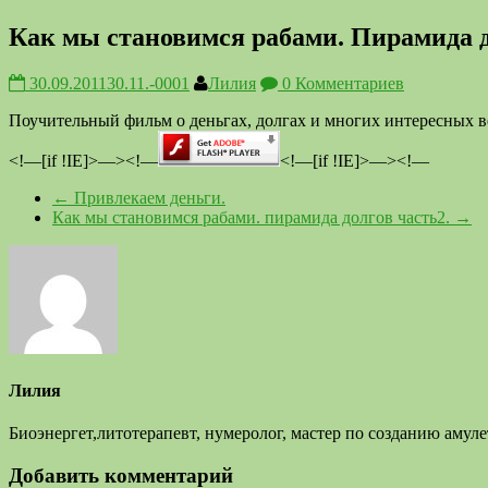
Как мы становимся рабами. Пирамида д
30.09.2011
30.11.-0001
Лилия
0 Комментариев
Поучительный фильм о деньгах, долгах и многих интересных ве
<!—[if !IE]>—>
<!—
<!—[if !IE]>—>
<!—
←
Привлекаем деньги.
Как мы становимся рабами. пирамида долгов часть2.
→
Лилия
Биоэнергет,литотерапевт, нумеролог, мастер по созданию аму
Добавить комментарий