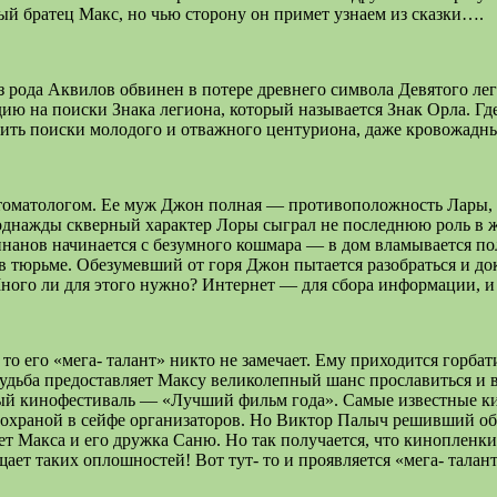
й братец Макс, но чью сторону он примет узнаем из сказки….
из рода Аквилов обвинен в потере древнего символа Девятого ле
дию на поиски Знака легиона, который называется Знак Орла. Г
ить поиски молодого и отважного центуриона, даже кровожадны
стоматологом. Ее муж Джон полная — противоположность Лары, 
 однажды скверный характер Лоры сыграл не последнюю роль в 
ннанов начинается с безумного кошмара — в дом вламывается пол
 в тюрьме. Обезумевший от горя Джон пытается разобраться и док
Много ли для этого нужно? Интернет — для сбора информации, 
о его «мега- талант» никто не замечает. Ему приходится горбат
дьба предоставляет Максу великолепный шанс прославиться и во
дный кинофестиваль — «Лучший фильм года». Самые известные 
 охраной в сейфе организаторов. Но Виктор Палыч решивший обо
яет Макса и его дружка Саню. Но так получается, что кинопленк
ет таких оплошностей! Вот тут- то и проявляется «мега- талант