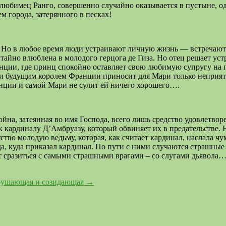
бимец Ранго, совершенно случайно оказывается в пустыне, оди
м города, затерянного в песках!
Но в любое время люди устраивают личную жизнь — встречаются
тайно влюблена в молодого герцога де Гиза. Но отец решает уст
ции, где принц спокойно оставляет свою любимую супругу на по
 и будущим королем Франции приносит для Мари только неприят
нции и самой Мари не сулит ей ничего хорошего….
ойна, затеянная во имя Господа, всего лишь средство удовлетв
 кардиналу Д’Амбруазу, который обвиняет их в предательстве. Но
ство молодую ведьму, которая, как считает кардинал, наслала ч
да, куда приказал кардинал. По пути с ними случаются страшные
 сразиться с самыми страшными врагами – со слугами дьявола…
зрушающая и созидающая
→