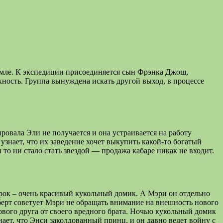
емле. К экспедиции присоединяется сын Фрэнка Джош,
хность. Группа вынуждена искать другой выход, в процессе
ровала Эли не получается и она устраивается на работу
 узнает, что их заведение хочет выкупить какой-то богатый
то ни стало стать звездой — продажа кабаре никак не входит.
рок – очень красивый кукольный домик. А Мэри он отдельно
ерт советует Мэри не обращать внимание на внешность нового
вого друга от своего вредного брата. Ночью кукольный домик
ает, что Энси заколдованный принц, и он давно ведет войну с