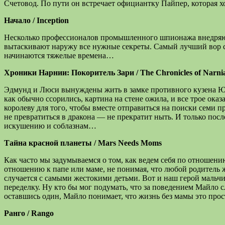
Счетовод. По пути он встречает официантку Пайпер, которая 
Начало / Inception
Несколько профессионалов промышленного шпионажа внедряют 
вытаскивают наружу все нужные секреты. Самый лучший вор с
начинаются тяжелые времена…
Хроники Нарнии: Покоритель Зари / The Chronicles of Narnia
Эдмунд и Люси вынуждены жить в замке противного кузена Юста
как обычно ссорились, картина на стене ожила, и все трое ок
королеву для того, чтобы вместе отправиться на поиски семи 
не превратиться в дракона — не прекратит ныть. И только по
искушению и соблазнам…
Тайна красной планеты / Mars Needs Moms
Как часто мы задумываемся о том, как ведем себя по отношени
отношению к папе или маме, не понимая, что любой родитель ж
случается с самыми жестокими детьми. Вот и наш герой мальчи
переделку. Ну кто бы мог подумать, что за поведением Майло 
оставшись один, Майло понимает, что жизнь без мамы это прос
Ранго / Rango