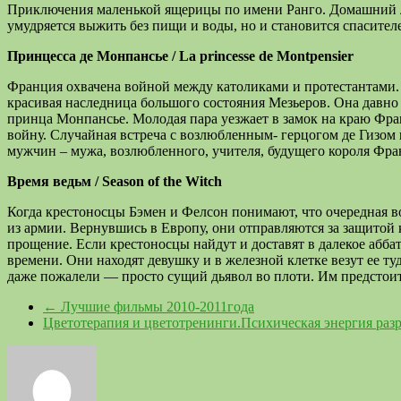
Приключения маленькой ящерицы по имени Ранго. Домашний лю
умудряется выжить без пищи и воды, но и становится спасителе
Принцесса де Монпансье / La princesse de Montpensier
Франция охвачена войной между католиками и протестантами. 
красивая наследница большого состояния Мезьеров. Она давно 
принца Монпансье. Молодая пара уезжает в замок на краю Фран
войну. Случайная встреча с возлюбленным- герцогом де Гизом
мужчин – мужа, возлюбленного, учителя, будущего короля Фра
Время ведьм / Season of the Witch
Когда крестоносцы Бэмен и Фелсон понимают, что очередная в
из армии. Вернувшись в Европу, они отправляются за защитой к
прощение. Если крестоносцы найдут и доставят в далекое аббат
времени. Они находят девушку и в железной клетке везут ее ту
даже пожалели — просто сущий дьявол во плоти. Им предстоит
←
Лучшие фильмы 2010-2011года
Цветотерапия и цветотренинги.Психическая энергия ра