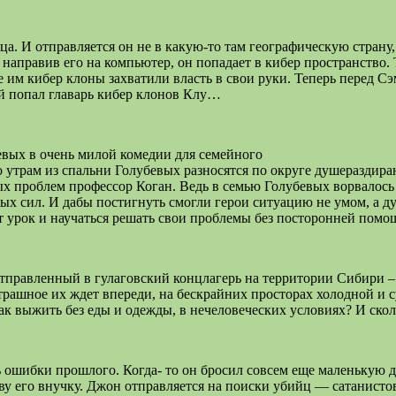
ца. И отправляется он не в какую-то там географическую страну
аправив его на компьютер, он попадает в кибер пространство. 
е им кибер клоны захватили власть в свои руки. Теперь перед Сэ
ей попал главарь кибер клонов Клу…
вых в очень милой комедии для семейного
о утрам из спальни Голубевых разносятся по округе душераздира
х проблем профессор Коган. Ведь в семью Голубевых ворвалось
х сил. И дабы постигнуть смогли герои ситуацию не умом, а д
ят урок и научаться решать свои проблемы без посторонней помо
равленный в гулаговский концлагерь на территории Сибири – 
страшное их ждет впереди, на бескрайних просторах холодной и 
ак выжить без еды и одежды, в нечеловеческих условиях? И скол
шибки прошлого. Когда- то он бросил совсем еще маленькую доч
тву его внучку. Джон отправляется на поиски убийц — сатанист