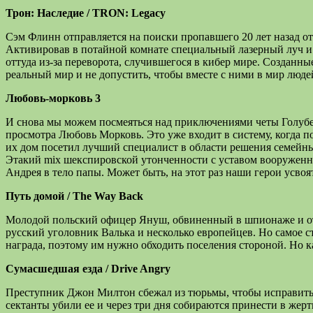
Трон: Наследие / TRON: Legacy
Сэм Флинн отправляется на поиски пропавшего 20 лет назад от
Активировав в потайной комнате специальный лазерный луч и н
оттуда из-за переворота, случившегося в кибер мире. Созданны
реальный мир и не допустить, чтобы вместе с ними в мир люд
Любовь-морковь 3
И снова мы можем посмеяться над приключениями четы Голубе
просмотра Любовь Морковь. Это уже входит в систему, когда п
их дом посетил лучший специалист в области решения семейны
Этакий mix шекспировской утонченности с уставом вооруженны
Андрея в тело папы. Может быть, на этот раз наши герои усво
Путь домой / The Way Back
Молодой польский офицер Януш, обвиненный в шпионаже и отп
русский уголовник Валька и несколько европейцев. Но самое 
награда, поэтому им нужно обходить поселения стороной. Но к
Сумасшедшая езда / Drive Angry
Преступник Джон Милтон сбежал из тюрьмы, чтобы исправить о
сектанты убили ее и через три дня собираются принести в жер