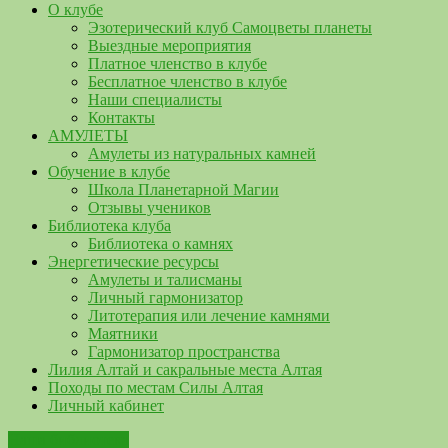
О клубе
Эзотерический клуб Самоцветы планеты
Выездные мероприятия
Платное членство в клубе
Бесплатное членство в клубе
Наши специалисты
Контакты
АМУЛЕТЫ
Амулеты из натуральных камней
Обучение в клубе
Школа Планетарной Магии
Отзывы учеников
Библиотека клуба
Библиотека о камнях
Энергетические ресурсы
Амулеты и талисманы
Личный гармонизатор
Литотерапия или лечение камнями
Маятники
Гармонизатор пространства
Лилия Алтай и сакральные места Алтая
Походы по местам Силы Алтая
Личный кабинет
Наша библиотека