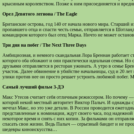
крысиным королевством. Позже к ним присоединяется и вредны
Орел Девятого легиона / The Eagle
Британские острова, год 140 от начала нового мира. Старший 
пропавшего отца и спасти честь семьи, отправляется в Шотлан
командиром которого был отец Марка. Ничто не может останов
Три дня на побег / The Next Three Days
Амбициозная, и немного скандальная Лора Бреннан работает 
которого оба обожают и они практически идеальная семья. Но
друзьями отправляется в ресторан ужинать. А утро в семье Бре
участок. Далее обвинение в убийстве начальницы, суд и 20 лет
улики против нее он просто решает устроить любимой побег. 
Самый лучший фильм 3-ДЭ
Макс Утесов считает себя отличным режиссером. Но почему — т
которой некий местный авторитет Виктор Палыч. И однажды су
мечтал Макс, но это уже детали. В России проводится ежего
представленные к номинации, ждут своего часа, под надежной
некоторое время и снять с них копии. За фильмами он отправл
спасать свои жизни. Ведь Палыч — серьезный бандит и не проща
шедевры киноискусства…