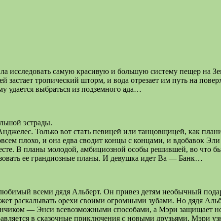
ла исследовать самую красивую и большую систему пещер на З
й застает тропический шторм, и вода отрезает им путь на повер
му удается выбраться из подземного ада…
ольшой эстрады.
нджелес. Только вот стать певицей или танцовщицей, как плани
овсем плохо, и она едва сводит концы с концами, и вдобавок Эли
есте. В планы молодой, амбициозной особы решившей, во что бы 
изовать ее грандиозные планы. И девушка идет Ва — Банк…
любимый всеми дядя Альберт. Он привез детям необычный пода
жет раскалывать орехи своими огромными зубами. Но дядя Альб
кунчиком — Энси всевозможными способами, а Мэри защищает но
авляется в сказочные приключения с новыми друзьями. Мэри узн