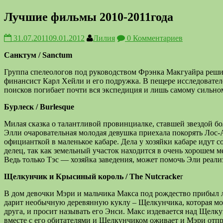
Лучшие фильмы 2010-2011года
31.07.2011
09.01.2012
Лилия
0 Комментариев
Санктум / Sanctum
Группа спелеологов под руководством Фрэнка Макгуайра реши
финансист Карл Хейли и его подружка. В пещере исследователе
поисков погибает почти вся экспедиция и лишь самому сильно
Бурлеск / Burlesque
Милая сказка о талантливой провинциалке, ставшей звездой б
Элли очаровательная молодая девушка приехала покорять Лос-А
официанткой в маленькое кабаре. Дела у хозяйки кабаре идут с
делец, так как земельный участок находится в очень хорошем м
Ведь только Тэс — хозяйка заведения, может помочь Эли реал
Щелкунчик и Крысиный король / The Nutcracke
r
В дом девочки Мэри и мальчика Макса под рождество прибыл 
дарит необычную деревянную куклу – Щелкунчика, которая мо
друга, и просит называть его Энси. Макс издевается над Щел
вместе с его обитателями и Щелкунчиком оживает и Мэри отпр