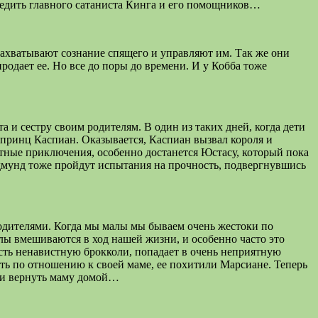
ледить главного сатаниста Кинга и его помощников…
ахватывают сознание спящего и управляют им. Так же они
дает ее. Но все до поры до времени. И у Кобба тоже
и сестру своим родителям. В один из таких дней, когда дети
 принц Каспиан. Оказывается, Каспиан вызвал короля и
ятные приключения, особенно достанется Юстасу, который пока
Эдмунд тоже пройдут испытания на прочность, подвергнувшись
родителями. Когда мы малы мы бываем очень жестоки по
илы вмешиваются в ход нашей жизни, и особенно часто это
есть ненавистную брокколи, попадает в очень неприятную
сть по отношению к своей маме, ее похитили Марсиане. Теперь
у и вернуть маму домой…