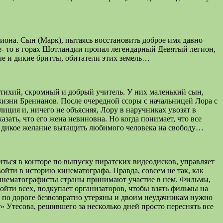
гиона. Сын (Марк), пытаясь восстановить доброе имя давно
де- то в горах Шотландии пропал легендарный Девятый легион,
е и дикие бритты, обитатели этих земель…
тихий, скромный и добрый учитель. У них маленький сын,
жизни Бреннанов. После очередной ссоры с начальницей Лора с
иция и, ничего не объясняя, Лору в наручниках увозят в
азать, что его жена невиновна. Но когда понимает, что все
и дикое желание вытащить любимого человека на свободу…
иться в конторе по выпуску пиратских видеодисков, управляет
йти в историю кинематографа. Правда, совсем не так, как
кинематографисты страны принимают участие в нем. Фильмы,
йти всех, подкупает организаторов, чтобы взять фильмы на
и по дороге безвозвратно утеряны и двоим неудачникам нужно
» Утесова, решившего за несколько дней просто переснять все