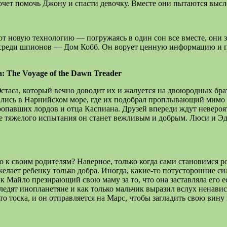
хочет помочь Джону и спасти девочку. Вместе они пытаются выс
новую технологию — погружаясь в один сон все вместе, они з
реди шпионов — Дом Кобб. Он ворует ценную информацию и про
: The Voyage of the Dawn Treader
са, который вечно доводит их и жалуется на двоюродных брата 
азались в Нарнийском море, где их подобрал проплывающий мимо
пропавших лордов и отца Каспиана. Друзей впереди ждут неверо
сле тяжелого испытания он станет вежливым и добрым. Люси и 
ю к своим родителям? Наверное, только когда сами становимся 
елает ребенку только добра. Иногда, какие-то потусторонние с
к Майло презирающий свою маму за то, что она заставляла его 
следят инопланетяне и как только мальчик выразил вслух ненави
то тоска, и он отправляется на Марс, чтобы загладить свою вин