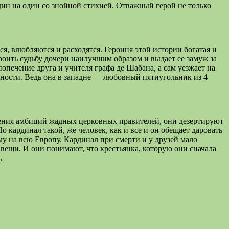
н на один со знойной стихией. Отважный герой не только
, влюбляются и расходятся. Героиня этой истории богатая и
роить судьбу дочери наилучшим образом и выдает ее замуж за
печение друга и учителя графа де Шабана, а сам уезжает на
ности. Ведь она в западне — любовный пятиугольник из 4
орения амбиций жадных церковных правителей, они дезертируют
 кардинал такой, же человек, как и все и он обещает даровать
уму на всю Европу. Кардинал при смерти и у друзей мало
 вещи. И они понимают, что крестьянка, которую они сначала
.