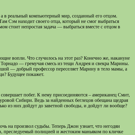
, а в реальный компьютерный мир, созданный его отцом.
Там Сэм находит своего отца, который не смог выбраться
мом стоит непростая задача — выбраться вместе с отцом в
ющие вопли. Что случилось на этот раз? Конечно же, накануне
 Торнадо — гремучая смесь из тещи Андрея и свекра Марины.
ушой — добрый профессор переселяет Марину в тело мамы, а
щи? Будущее покажет.
совершает побег. К нему присоединяются – американец Смит,
суровой Сибири. Ведь за найденных беглецов обещана щедрая
ько из них дойдут до заветной свободы, и дойдут ли вообще?
ь на произвол судьбы. Теперь Джон узнает, что негодяи
ов, преследуемый полицией и жестоким маньяком по кличке