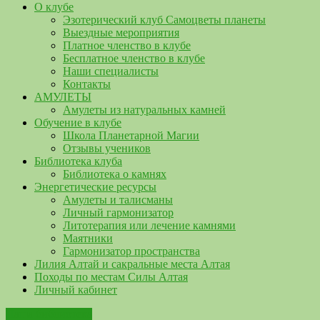
О клубе
Эзотерический клуб Самоцветы планеты
Выездные мероприятия
Платное членство в клубе
Бесплатное членство в клубе
Наши специалисты
Контакты
АМУЛЕТЫ
Амулеты из натуральных камней
Обучение в клубе
Школа Планетарной Магии
Отзывы учеников
Библиотека клуба
Библиотека о камнях
Энергетические ресурсы
Амулеты и талисманы
Личный гармонизатор
Литотерапия или лечение камнями
Маятники
Гармонизатор пространства
Лилия Алтай и сакральные места Алтая
Походы по местам Силы Алтая
Личный кабинет
Наша библиотека