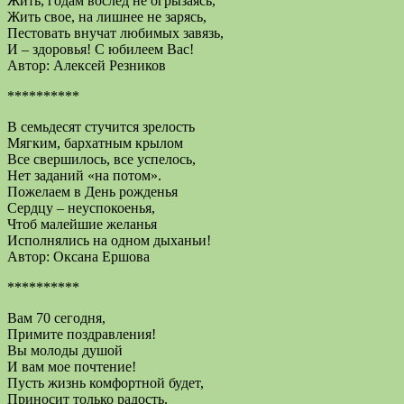
Жить, годам вослед не огрызаясь,
Жить свое, на лишнее не зарясь,
Пестовать внучат любимых завязь,
И – здоровья! С юбилеем Вас!
Автор: Алексей Резников
**********
В семьдесят стучится зрелость
Мягким, бархатным крылом
Все свершилось, все успелось,
Нет заданий «на потом».
Пожелаем в День рожденья
Сердцу – неуспокоенья,
Чтоб малейшие желанья
Исполнялись на одном дыханьи!
Автор: Оксана Ершова
**********
Вам 70 сегодня,
Примите поздравления!
Вы молоды душой
И вам мое почтение!
Пусть жизнь комфортной будет,
Приносит только радость.