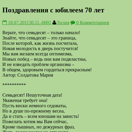
Поздравления с юбилеем 70 лет
18.07.2011
30.11.-0001
Лилия
0 Комментариев
Верьте, что семьдесят – только начало!
Знайте, что семьдесят – это граница,
После которой, как жизнь посчитала,
Новая молодость в дверь постучится!
Мы вам желаем всегда оптимизма,
Новых побед – ведь они вам подвластны,
И не изведать проблем организма –
В общем, здоровьем гордиться прекрасным!
Автор: Солдатова Мария
**********
Семьдесят! Нешуточная дата!
Уваженья требует она!
Пусть виски немного седоваты,
Но в душе по-прежнему весна,
Да и стать – всем юношам на зависть!
Пожелать хотим мы Вам сейчас,
Кроме пышных, но дежурных фраз,