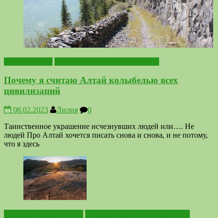
Горный Алтай
Походы по местам Силы Алтая
Почему я считаю Алтай колыбелью всех
цивилизаций
08.02.2023
Лилия
0
Таинственное украшение исчезнувших людей или…. Не
людей Про Алтай хочется писать снова и снова, и не потому,
что я здесь
Выездные мероприятия
Походы по местам Силы Алтая