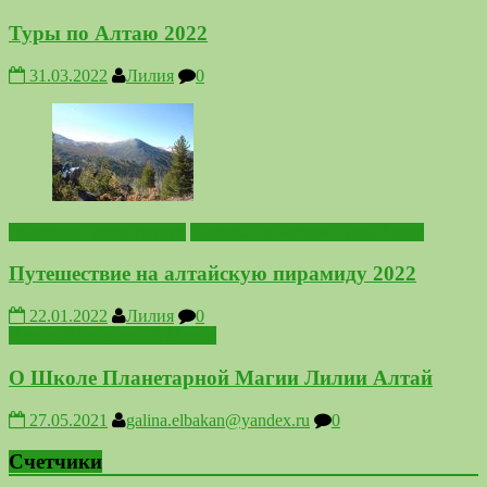
Туры по Алтаю 2022
31.03.2022
Лилия
0
Выездные мероприятия
Походы по местам Силы Алтая
Путешествие на алтайскую пирамиду 2022
22.01.2022
Лилия
0
Школа Планетарной Магии
О Школе Планетарной Магии Лилии Алтай
27.05.2021
galina.elbakan@yandex.ru
0
Счетчики