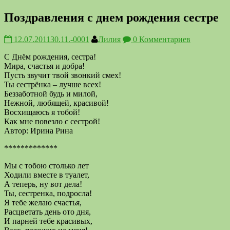
Поздравления с днем рождения сестре
12.07.2011
30.11.-0001
Лилия
0 Комментариев
С Днём рождения, сестра!
Мира, счастья и добра!
Пусть звучит твой звонкий смех!
Ты сестрёнка – лучше всех!
Беззаботной будь и милой,
Нежной, любящей, красивой!
Восхищаюсь я тобой!
Как мне повезло с сестрой!
Автор: Ирина Рина
*************
Мы с тобою столько лет
Ходили вместе в туалет,
А теперь, ну вот дела!
Ты, сестренка, подросла!
Я тебе желаю счастья,
Расцветать день ото дня,
И парней тебе красивых,