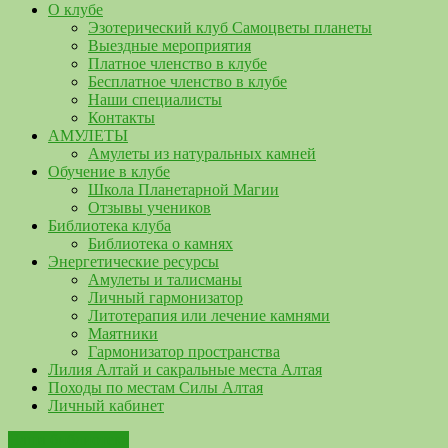
О клубе
Эзотерический клуб Самоцветы планеты
Выездные мероприятия
Платное членство в клубе
Бесплатное членство в клубе
Наши специалисты
Контакты
АМУЛЕТЫ
Амулеты из натуральных камней
Обучение в клубе
Школа Планетарной Магии
Отзывы учеников
Библиотека клуба
Библиотека о камнях
Энергетические ресурсы
Амулеты и талисманы
Личный гармонизатор
Литотерапия или лечение камнями
Маятники
Гармонизатор пространства
Лилия Алтай и сакральные места Алтая
Походы по местам Силы Алтая
Личный кабинет
Наша библиотека