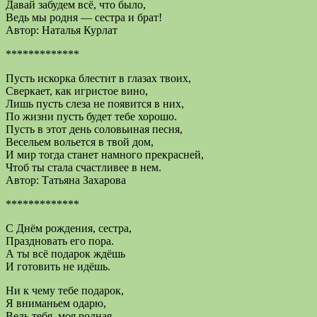
Давай забудем всё, что было,
Ведь мы родня — сестра и брат!
Автор: Наталья Курлат
*************
Пусть искорка блестит в глазах твоих,
Сверкает, как игристое вино,
Лишь пусть слеза не появится в них,
По жизни пусть будет тебе хорошо.
Пусть в этот день соловьиная песня,
Весельем вольется в твой дом,
И мир тогда станет намного прекрасней,
Чтоб ты стала счастливее в нем.
Автор: Татьяна Захарова
*************
С Днём рождения, сестра,
Праздновать его пора.
А ты всё подарок ждёшь
И готовить не идёшь.
Ни к чему тебе подарок,
Я вниманьем одарю,
Ведь тебя, моя родная,