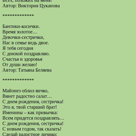
Всех, похожих на меня!
Автор: Виктория Цуканова
*************
Бантики-косички.
Время золотое…
Девочки-сестрички,
Нас в семье ведь двое.
Я тебя сегодня
С днюхой поздравляю.
Счастья и здоровья
От души желаю!
Автор: Татьяна Беляева
*************
Майонез облил яичко,
Вянет радостно салат…
С днем рождения, сестричка!
Это я, твой старший брат!
Именины – как привычка:
Всем придется поздравлять…
С днем рождения, сестричка!
С новым годом, так сказать!
Сделай радостное личико: