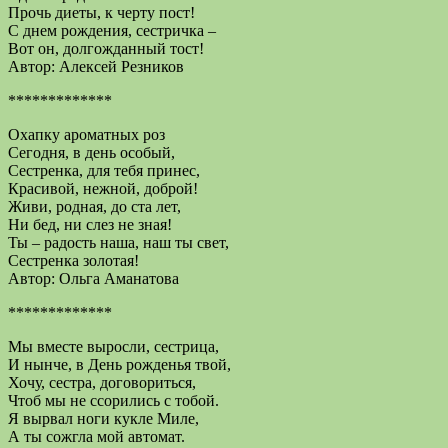
Прочь диеты, к черту пост!
С днем рождения, сестричка –
Вот он, долгожданный тост!
Автор: Алексей Резников
*************
Охапку ароматных роз
Сегодня, в день особый,
Сестренка, для тебя принес,
Красивой, нежной, доброй!
Живи, родная, до ста лет,
Ни бед, ни слез не зная!
Ты – радость наша, наш ты свет,
Сестренка золотая!
Автор: Ольга Аманатова
*************
Мы вместе выросли, сестрица,
И нынче, в День рожденья твой,
Хочу, сестра, договориться,
Чтоб мы не ссорились с тобой.
Я вырвал ноги кукле Миле,
А ты сожгла мой автомат.