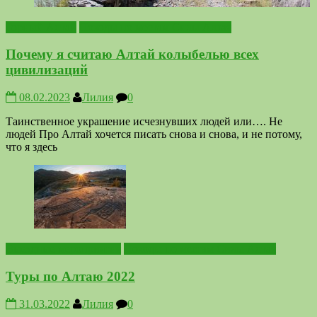
Горный Алтай
Походы по местам Силы Алтая
Почему я считаю Алтай колыбелью всех
цивилизаций
08.02.2023
Лилия
0
Таинственное украшение исчезнувших людей или…. Не
людей Про Алтай хочется писать снова и снова, и не потому,
что я здесь
Выездные мероприятия
Походы по местам Силы Алтая
Туры по Алтаю 2022
31.03.2022
Лилия
0