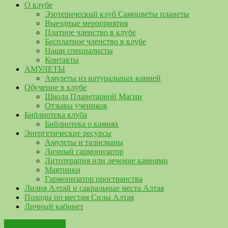
О клубе
Эзотерический клуб Самоцветы планеты
Выездные мероприятия
Платное членство в клубе
Бесплатное членство в клубе
Наши специалисты
Контакты
АМУЛЕТЫ
Амулеты из натуральных камней
Обучение в клубе
Школа Планетарной Магии
Отзывы учеников
Библиотека клуба
Библиотека о камнях
Энергетические ресурсы
Амулеты и талисманы
Личный гармонизатор
Литотерапия или лечение камнями
Маятники
Гармонизатор пространства
Лилия Алтай и сакральные места Алтая
Походы по местам Силы Алтая
Личный кабинет
Наша библиотека