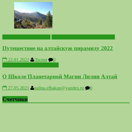
Выездные мероприятия
Походы по местам Силы Алтая
Путешествие на алтайскую пирамиду 2022
22.01.2022
Лилия
0
Школа Планетарной Магии
О Школе Планетарной Магии Лилии Алтай
27.05.2021
galina.elbakan@yandex.ru
0
Счетчики