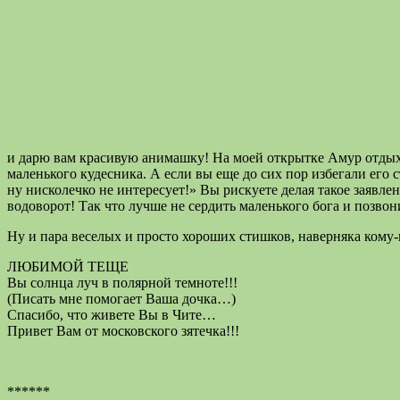
и дарю вам красивую анимашку! На моей открытке Амур отдыхае
маленького кудесника. А если вы еще до сих пор избегали его с
ну нисколечко не интересует!» Вы рискуете делая такое заявле
водоворот! Так что лучше не сердить маленького бога и позвон
Ну и пара веселых и просто хороших стишков, наверняка кому-
ЛЮБИМОЙ ТЕЩЕ
Вы солнца луч в полярной темноте!!!
(Писать мне помогает Ваша дочка…)
Спасибо, что живете Вы в Чите…
Привет Вам от московского зятечка!!!
******