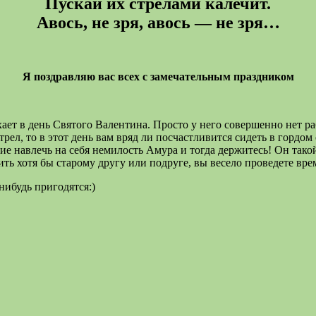
Пускай их стрелами калечит.
Авось, не зря, авось — не зря…
Я поздравляю вас всех с замечательным праздником
т в день Святого Валентина. Просто у него совершенно нет рабо
трел, то в этот день вам вряд ли посчастливится сидеть в гордо
ние навлечь на себя немилость Амура и тогда держитесь! Он так
ить хотя бы старому другу или подруге, вы весело проведете вр
нибудь пригодятся:)