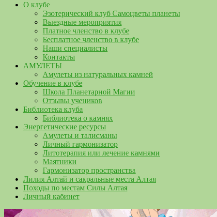
О клубе
Эзотерический клуб Самоцветы планеты
Выездные мероприятия
Платное членство в клубе
Бесплатное членство в клубе
Наши специалисты
Контакты
АМУЛЕТЫ
Амулеты из натуральных камней
Обучение в клубе
Школа Планетарной Магии
Отзывы учеников
Библиотека клуба
Библиотека о камнях
Энергетические ресурсы
Амулеты и талисманы
Личный гармонизатор
Литотерапия или лечение камнями
Маятники
Гармонизатор пространства
Лилия Алтай и сакральные места Алтая
Походы по местам Силы Алтая
Личный кабинет