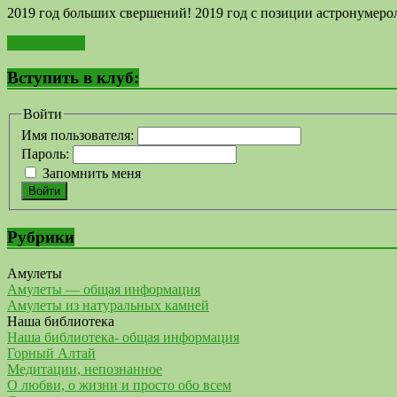
2019 год больших свершений! 2019 год с позиции астронумеро
Читать далее
Вступить в клуб:
Войти
Имя пользователя:
Пароль:
Запомнить меня
Войти
Рубрики
Амулеты
Амулеты — общая информация
Амулеты из натуральных камней
Наша библиотека
Наша библиотека- общая информация
Горный Алтай
Медитации, непознанное
О любви, о жизни и просто обо всем