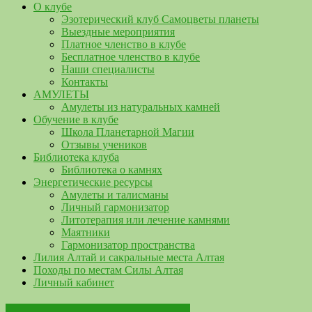
О клубе
Эзотерический клуб Самоцветы планеты
Выездные мероприятия
Платное членство в клубе
Бесплатное членство в клубе
Наши специалисты
Контакты
АМУЛЕТЫ
Амулеты из натуральных камней
Обучение в клубе
Школа Планетарной Магии
Отзывы учеников
Библиотека клуба
Библиотека о камнях
Энергетические ресурсы
Амулеты и талисманы
Личный гармонизатор
Литотерапия или лечение камнями
Маятники
Гармонизатор пространства
Лилия Алтай и сакральные места Алтая
Походы по местам Силы Алтая
Личный кабинет