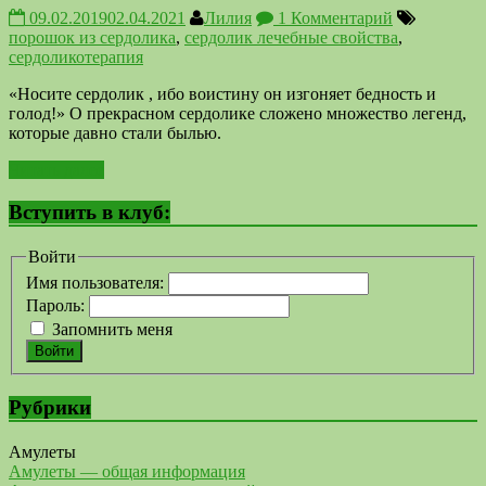
09.02.2019
02.04.2021
Лилия
1 Комментарий
порошок из сердолика
,
сердолик лечебные свойства
,
сердоликотерапия
«Носите сердолик , ибо воистину он изгоняет бедность и
голод!» О прекрасном сердолике сложено множество легенд,
которые давно стали былью.
Читать далее
Вступить в клуб:
Войти
Имя пользователя:
Пароль:
Запомнить меня
Войти
Рубрики
Амулеты
Амулеты — общая информация