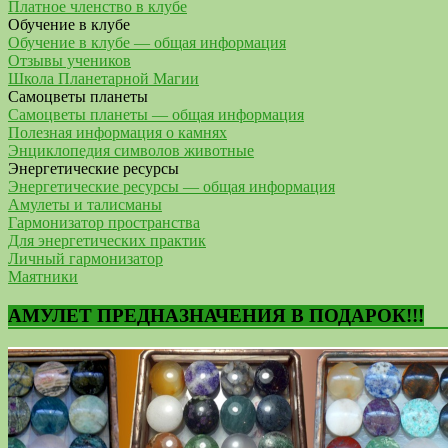
Платное членство в клубе
Обучение в клубе
Обучение в клубе — общая информация
Отзывы учеников
Школа Планетарной Магии
Самоцветы планеты
Самоцветы планеты — общая информация
Полезная информация о камнях
Энциклопедия символов животные
Энергетические ресурсы
Энергетические ресурсы — общая информация
Амулеты и талисманы
Гармонизатор пространства
Для энергетических практик
Личный гармонизатор
Маятники
АМУЛЕТ ПРЕДНАЗНАЧЕНИЯ В ПОДАРОК!!!