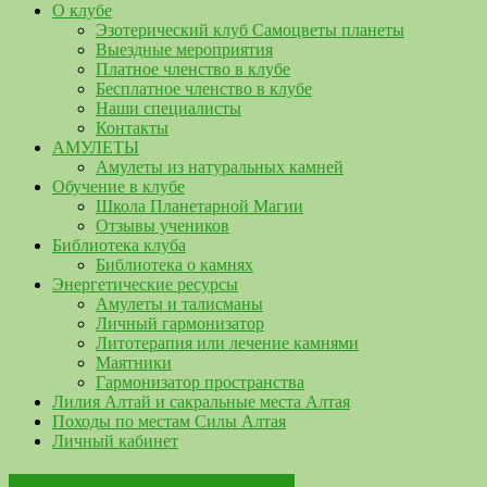
О клубе
Эзотерический клуб Самоцветы планеты
Выездные мероприятия
Платное членство в клубе
Бесплатное членство в клубе
Наши специалисты
Контакты
АМУЛЕТЫ
Амулеты из натуральных камней
Обучение в клубе
Школа Планетарной Магии
Отзывы учеников
Библиотека клуба
Библиотека о камнях
Энергетические ресурсы
Амулеты и талисманы
Личный гармонизатор
Литотерапия или лечение камнями
Маятники
Гармонизатор пространства
Лилия Алтай и сакральные места Алтая
Походы по местам Силы Алтая
Личный кабинет