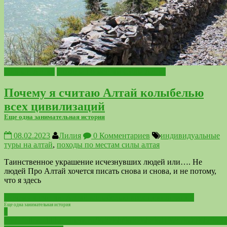
Горный Алтай
Походы по местам Силы Алтая
Почему я считаю Алтай колыбелью
всех цивилизаций
Еще одна занимательная история
08.02.2023
Лилия
0 Комментариев
индивидуальные
туры на алтай
,
походы по местам силы алтая
Таинственное украшение исчезнувших людей или…. Не
людей Про Алтай хочется писать снова и снова, и не потому,
что я здесь
Почему я считаю Алтай колыбелью всех цивилизаций
Еще одна занимательная история
"
href="https://lilihappiness.ru/%d0%bf%d0%be%d1%85%d0%be%