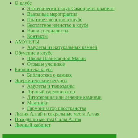
О клубе
Эзотерический клуб Самоцветы планеты
Выездные мероприятия
Платное членство в клубе
Бесплатное членство в клубе
Наши специалисты
Контакты
АМУЛЕТЫ
Амулеты из натуральных камней
Обучение в клубе
Школа Планетарной Магии
Отзывы учеников
Библиотека клуба
Библиотека о камнях
Энергетические ресурсы
Амулеты и талисманы
Личный гармонизатор
Литотерапия или лечение камнями
Маятники
Гармонизатор пространства
Лилия Алтай и сакральные места Алтая
Походы по местам Силы Алтая
Личный кабинет