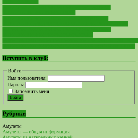
%d0%bf%d0%be-
%d0%bc%d0%b5%d1%81%d1%82%d0%b0%d0%bc-
%d1%81%d0%b8%d0%bb%d1%8b-
%d0%b0%d0%bb%d1%82%d0%b0%d1%8f/889522-
%d0%bf%d0%be%d1%87%d0%b5%d0%bc%d1%83-%d1%8f-
%d1%81%d1%87%d0%b8%d1%82%d0%b0%d1%8e-
%d0%b0%d0%bb%d1%82%d0%b0%d0%b9-
%d0%ba%d0%be%d0%bb%d1%8b%d0%b1%d0%b5%d0%bb%d1%
%d0%b2%d1%81%d0%b5%d1%85-%d1%86.html">
Читать далее
Вступить в клуб:
Войти
Имя пользователя:
Пароль:
Запомнить меня
Войти
Рубрики
Амулеты
Амулеты — общая информация
Амулеты из натуральных камней